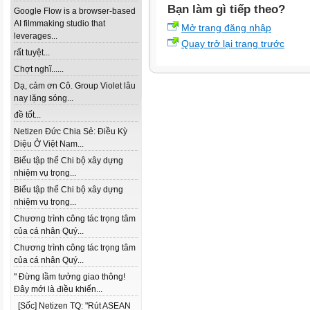
Bạn làm gì tiếp theo?
Google Flow is a browser-based
AI filmmaking studio that
Mở trang đăng nhập
leverages...
Quay trở lại trang trước
rất tuyệt...
Chợt nghĩ......
Dạ, cảm ơn Cô. Group Violet lâu
nay lặng sóng...
đề tốt...
Netizen Đức Chia Sẻ: Điều Kỳ
Diệu Ở Việt Nam...
Biểu tập thể Chi bộ xây dựng
nhiệm vụ trọng...
Biểu tập thể Chi bộ xây dựng
nhiệm vụ trọng...
Chương trình công tác trọng tâm
của cá nhân Quý...
Chương trình công tác trọng tâm
của cá nhân Quý...
" Đừng lầm tưởng giao thông!
Đây mới là điều khiến...
[Sốc] Netizen TQ: "Rút ASEAN