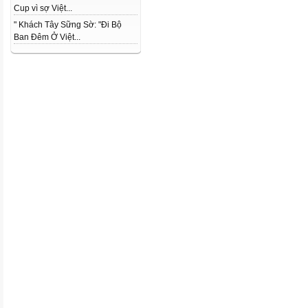
Cup vì sợ Việt...
" Khách Tây Sững Sờ: "Đi Bộ
Ban Đêm Ở Việt...