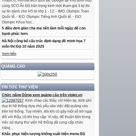
Thầy/Cô, FermatTech (Đối tác Google tại VN) phối hợp
cùng SCO Ấn Độ trân trọng kính mời tham gia 3 kỳ thi
uy tín dành cho HS từ lớp 1 - 12: - IMO: Olympic Toán
Quốc tế. - IEO: Olympic Tiếng Anh Quốc tế. - ISO:
Olympic Khoa học...
5 điều đơn giản cha mẹ nên làm mỗi ngày để con
hạnh phúc hơn
Hà Nội công bố cấu trúc định dạng đề minh họa 7
môn thi lớp 10 năm 2025
Xem tiếp
QUẢNG CÁO
TIN TỨC THƯ VIỆN
Chức năng Dừng xem quảng cáo trên violet.vn
Kính chào các thầy, cô! Hiện tại, kinh phí
duy trì hệ thống dựa chủ yếu vào việc đặt quảng cáo
trên hệ thống. Tuy nhiên, đôi khi có gây một số trở ngại
đối với thầy, cô khi truy cập. Vì vậy, để thuận tiện trong
việc sử dụng thư viện hệ thống đã cung cấp chức
năng...
Khắc phục hiện tượng không xuất hiện menu Bộ