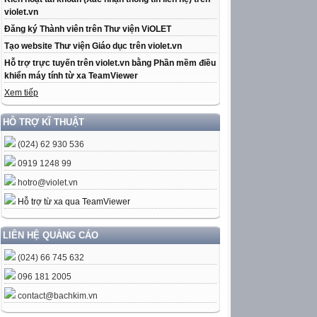
violet.vn
Đăng ký Thành viên trên Thư viện ViOLET
Tạo website Thư viện Giáo dục trên violet.vn
Hỗ trợ trực tuyến trên violet.vn bằng Phần mềm điều
khiển máy tính từ xa TeamViewer
Xem tiếp
HỖ TRỢ KĨ THUẬT
(024) 62 930 536
0919 1248 99
hotro@violet.vn
Hỗ trợ từ xa qua TeamViewer
LIÊN HỆ QUẢNG CÁO
(024) 66 745 632
096 181 2005
contact@bachkim.vn