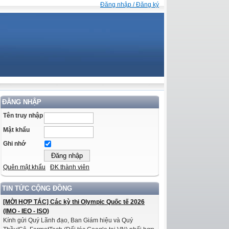
Đăng nhập / Đăng ký
ĐĂNG NHẬP
Tên truy nhập
Mật khẩu
Ghi nhớ
Quên mật khẩu
ĐK thành viên
TIN TỨC CỘNG ĐỒNG
[MỜI HỢP TÁC] Các kỳ thi Olympic Quốc tế 2026
(IMO - IEO - ISO)
Kính gửi Quý Lãnh đạo, Ban Giám hiệu và Quý