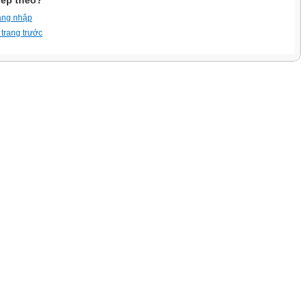
iếp theo?
ăng nhập
 trang trước