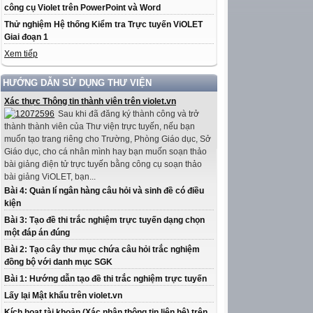
công cụ Violet trên PowerPoint và Word
Thử nghiệm Hệ thống Kiểm tra Trực tuyến ViOLET
Giai đoạn 1
Xem tiếp
HƯỚNG DẪN SỬ DỤNG THƯ VIỆN
Xác thực Thông tin thành viên trên violet.vn
Sau khi đã đăng ký thành công và trở
thành thành viên của Thư viện trực tuyến, nếu bạn
muốn tạo trang riêng cho Trường, Phòng Giáo dục, Sở
Giáo dục, cho cá nhân mình hay bạn muốn soạn thảo
bài giảng điện tử trực tuyến bằng công cụ soạn thảo
bài giảng ViOLET, bạn...
Bài 4: Quản lí ngân hàng câu hỏi và sinh đề có điều
kiện
Bài 3: Tạo đề thi trắc nghiệm trực tuyến dạng chọn
một đáp án đúng
Bài 2: Tạo cây thư mục chứa câu hỏi trắc nghiệm
đồng bộ với danh mục SGK
Bài 1: Hướng dẫn tạo đề thi trắc nghiệm trực tuyến
Lấy lại Mật khẩu trên violet.vn
Kích hoạt tài khoản (Xác nhận thông tin liên hệ) trên