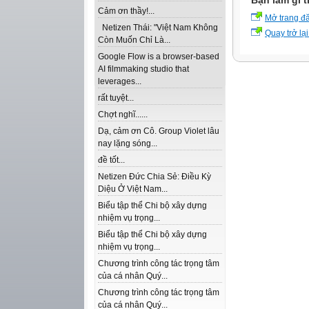
Bạn làm gì t
Cảm ơn thầy!...
Mở trang đ
Netizen Thái: "Việt Nam Không
Quay trở lại
Còn Muốn Chỉ Là...
Google Flow is a browser-based
AI filmmaking studio that
leverages...
rất tuyệt...
Chợt nghĩ......
Dạ, cảm ơn Cô. Group Violet lâu
nay lặng sóng...
đề tốt...
Netizen Đức Chia Sẻ: Điều Kỳ
Diệu Ở Việt Nam...
Biểu tập thể Chi bộ xây dựng
nhiệm vụ trọng...
Biểu tập thể Chi bộ xây dựng
nhiệm vụ trọng...
Chương trình công tác trọng tâm
của cá nhân Quý...
Chương trình công tác trọng tâm
của cá nhân Quý...