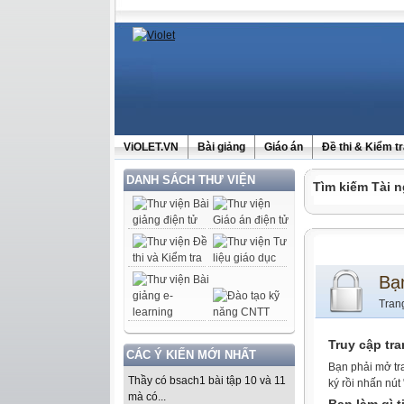
ViOLET.VN
Bài giảng
Giáo án
Đề thi & Kiểm t
DANH SÁCH THƯ VIỆN
Tìm kiếm Tài n
Bạ
Tran
Truy cập tr
CÁC Ý KIẾN MỚI NHẤT
Bạn phải mở tr
Thầy có bsach1 bài tập 10 và 11
ký rồi nhấn nút
mà có...