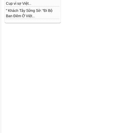
Cup vì sợ Việt...
" Khách Tây Sững Sờ: "Đi Bộ
Ban Đêm Ở Việt...