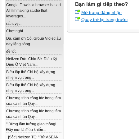
Bạn làm gì tiếp theo?
Google Flow is a browser-based
AI filmmaking studio that
Mở trang đăng nhập
leverages...
Quay trở lại trang trước
rất tuyệt...
Chợt nghĩ......
Dạ, cảm ơn Cô. Group Violet lâu
nay lặng sóng...
đề tốt...
Netizen Đức Chia Sẻ: Điều Kỳ
Diệu Ở Việt Nam...
Biểu tập thể Chi bộ xây dựng
nhiệm vụ trọng...
Biểu tập thể Chi bộ xây dựng
nhiệm vụ trọng...
Chương trình công tác trọng tâm
của cá nhân Quý...
Chương trình công tác trọng tâm
của cá nhân Quý...
" Đừng lầm tưởng giao thông!
Đây mới là điều khiến...
[Sốc] Netizen TQ: "Rút ASEAN