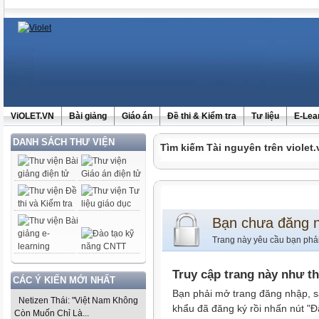
ViOLET.VN
Bài giảng
Giáo án
Đề thi & Kiểm tra
Tư liệu
E-Lea
DANH SÁCH THƯ VIỆN
Tìm kiếm Tài nguyên trên violet.
Bạn chưa đăng 
Trang này yêu cầu bạn phả
Truy cập trang này như t
CÁC Ý KIẾN MỚI NHẤT
Bạn phải mở trang đăng nhập, s
Netizen Thái: "Việt Nam Không
khẩu đã đăng ký rồi nhấn nút "Đ
Còn Muốn Chỉ Là...