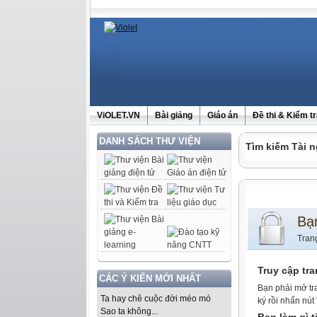
ViOLET.VN
Bài giảng
Giáo án
Đề thi & Kiểm t
DANH SÁCH THƯ VIỆN
Tìm kiếm Tài n
Bạ
Tran
Truy cập tr
CÁC Ý KIẾN MỚI NHẤT
Bạn phải mở tr
Ta hay chê cuộc đời méo mó
ký rồi nhấn nút
Sao ta không...