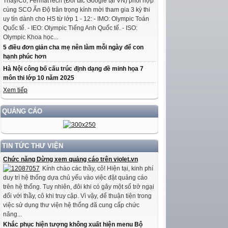
Thầy/Cô, FermatTech (Đối tác Google tại VN) phối hợp
cùng SCO Ấn Độ trân trọng kính mời tham gia 3 kỳ thi
uy tín dành cho HS từ lớp 1 - 12: - IMO: Olympic Toán
Quốc tế. - IEO: Olympic Tiếng Anh Quốc tế. - ISO:
Olympic Khoa học...
5 điều đơn giản cha mẹ nên làm mỗi ngày để con
hạnh phúc hơn
Hà Nội công bố cấu trúc định dạng đề minh họa 7
môn thi lớp 10 năm 2025
Xem tiếp
QUẢNG CÁO
TIN TỨC THƯ VIỆN
Chức năng Dừng xem quảng cáo trên violet.vn
Kính chào các thầy, cô! Hiện tại, kinh phí
duy trì hệ thống dựa chủ yếu vào việc đặt quảng cáo
trên hệ thống. Tuy nhiên, đôi khi có gây một số trở ngại
đối với thầy, cô khi truy cập. Vì vậy, để thuận tiện trong
việc sử dụng thư viện hệ thống đã cung cấp chức
năng...
Khắc phục hiện tượng không xuất hiện menu Bộ