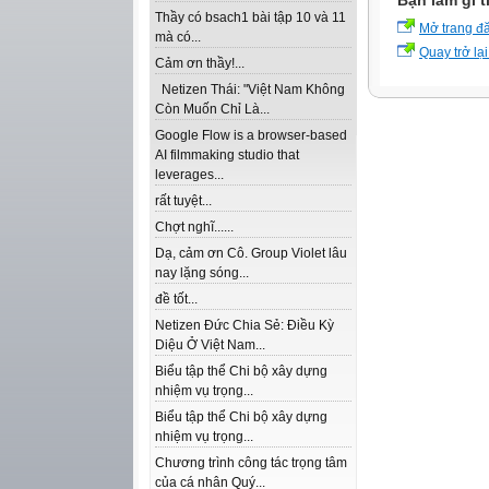
Bạn làm gì t
Thầy có bsach1 bài tập 10 và 11
Mở trang đ
mà có...
Quay trở lại
Cảm ơn thầy!...
Netizen Thái: "Việt Nam Không
Còn Muốn Chỉ Là...
Google Flow is a browser-based
AI filmmaking studio that
leverages...
rất tuyệt...
Chợt nghĩ......
Dạ, cảm ơn Cô. Group Violet lâu
nay lặng sóng...
đề tốt...
Netizen Đức Chia Sẻ: Điều Kỳ
Diệu Ở Việt Nam...
Biểu tập thể Chi bộ xây dựng
nhiệm vụ trọng...
Biểu tập thể Chi bộ xây dựng
nhiệm vụ trọng...
Chương trình công tác trọng tâm
của cá nhân Quý...