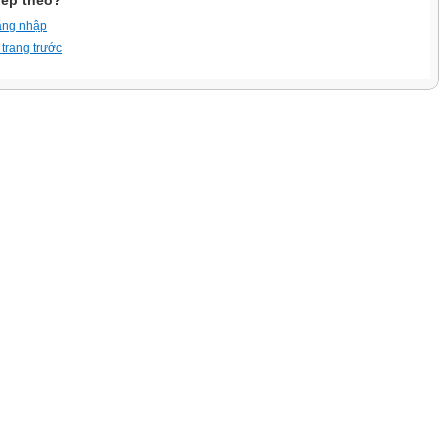
iếp theo?
ăng nhập
 trang trước