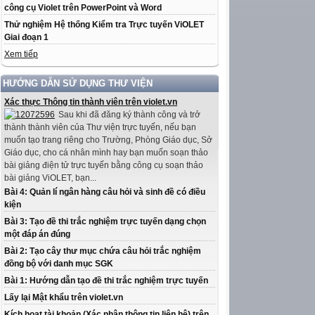
công cụ Violet trên PowerPoint và Word
Thử nghiệm Hệ thống Kiểm tra Trực tuyến ViOLET
Giai đoạn 1
Xem tiếp
HƯỚNG DẪN SỬ DỤNG THƯ VIỆN
Xác thực Thông tin thành viên trên violet.vn
Sau khi đã đăng ký thành công và trở
thành thành viên của Thư viện trực tuyến, nếu bạn
muốn tạo trang riêng cho Trường, Phòng Giáo dục, Sở
Giáo dục, cho cá nhân mình hay bạn muốn soạn thảo
bài giảng điện tử trực tuyến bằng công cụ soạn thảo
bài giảng ViOLET, bạn...
Bài 4: Quản lí ngân hàng câu hỏi và sinh đề có điều
kiện
Bài 3: Tạo đề thi trắc nghiệm trực tuyến dạng chọn
một đáp án đúng
Bài 2: Tạo cây thư mục chứa câu hỏi trắc nghiệm
đồng bộ với danh mục SGK
Bài 1: Hướng dẫn tạo đề thi trắc nghiệm trực tuyến
Lấy lại Mật khẩu trên violet.vn
Kích hoạt tài khoản (Xác nhận thông tin liên hệ) trên