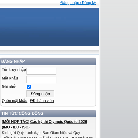
Đăng nhập / Đăng ký
ĐĂNG NHẬP
Tên truy nhập
Mật khẩu
Ghi nhớ
Quên mật khẩu
ĐK thành viên
TIN TỨC CỘNG ĐỒNG
[MỜI HỢP TÁC] Các kỳ thi Olympic Quốc tế 2026
(IMO - IEO - ISO)
Kính gửi Quý Lãnh đạo, Ban Giám hiệu và Quý