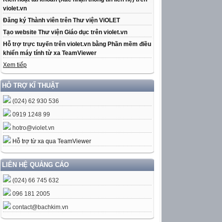
violet.vn
Đăng ký Thành viên trên Thư viện ViOLET
Tạo website Thư viện Giáo dục trên violet.vn
Hỗ trợ trực tuyến trên violet.vn bằng Phần mềm điều
khiển máy tính từ xa TeamViewer
Xem tiếp
HỖ TRỢ KĨ THUẬT
(024) 62 930 536
0919 1248 99
hotro@violet.vn
Hỗ trợ từ xa qua TeamViewer
LIÊN HỆ QUẢNG CÁO
(024) 66 745 632
096 181 2005
contact@bachkim.vn