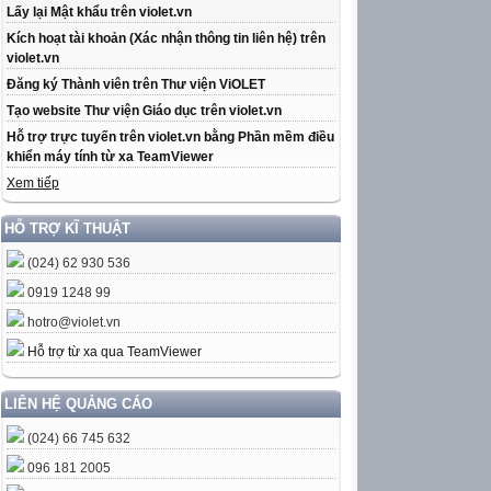
Lấy lại Mật khẩu trên violet.vn
Kích hoạt tài khoản (Xác nhận thông tin liên hệ) trên
violet.vn
Đăng ký Thành viên trên Thư viện ViOLET
Tạo website Thư viện Giáo dục trên violet.vn
Hỗ trợ trực tuyến trên violet.vn bằng Phần mềm điều
khiển máy tính từ xa TeamViewer
Xem tiếp
HỖ TRỢ KĨ THUẬT
(024) 62 930 536
0919 1248 99
hotro@violet.vn
Hỗ trợ từ xa qua TeamViewer
LIÊN HỆ QUẢNG CÁO
(024) 66 745 632
096 181 2005