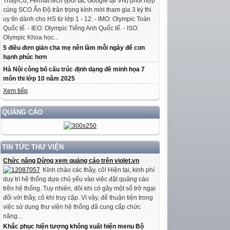
Thầy/Cô, FermatTech (Đối tác Google tại VN) phối hợp
cùng SCO Ấn Độ trân trọng kính mời tham gia 3 kỳ thi
uy tín dành cho HS từ lớp 1 - 12: - IMO: Olympic Toán
Quốc tế. - IEO: Olympic Tiếng Anh Quốc tế. - ISO:
Olympic Khoa học...
5 điều đơn giản cha mẹ nên làm mỗi ngày để con
hạnh phúc hơn
Hà Nội công bố cấu trúc định dạng đề minh họa 7
môn thi lớp 10 năm 2025
Xem tiếp
QUẢNG CÁO
TIN TỨC THƯ VIỆN
Chức năng Dừng xem quảng cáo trên violet.vn
Kính chào các thầy, cô! Hiện tại, kinh phí
duy trì hệ thống dựa chủ yếu vào việc đặt quảng cáo
trên hệ thống. Tuy nhiên, đôi khi có gây một số trở ngại
đối với thầy, cô khi truy cập. Vì vậy, để thuận tiện trong
việc sử dụng thư viện hệ thống đã cung cấp chức
năng...
Khắc phục hiện tượng không xuất hiện menu Bộ