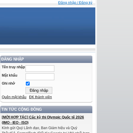
Đăng nhập / Đăng ký
ĐĂNG NHẬP
Tên truy nhập
Mật khẩu
Ghi nhớ
Quên mật khẩu
ĐK thành viên
TIN TỨC CỘNG ĐỒNG
[MỜI HỢP TÁC] Các kỳ thi Olympic Quốc tế 2026
(IMO - IEO - ISO)
Kính gửi Quý Lãnh đạo, Ban Giám hiệu và Quý