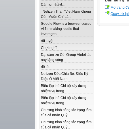
Bạn làm gì t
Cảm ơn thầy!...
Mở trang đ
Netizen Thái: "Việt Nam Không
Quay trở lại
Còn Muốn Chỉ Là...
Google Flow is a browser-based
AI filmmaking studio that
leverages...
rất tuyệt...
Chợt nghĩ......
Dạ, cảm ơn Cô. Group Violet lâu
nay lặng sóng...
đề tốt...
Netizen Đức Chia Sẻ: Điều Kỳ
Diệu Ở Việt Nam...
Biểu tập thể Chi bộ xây dựng
nhiệm vụ trọng...
Biểu tập thể Chi bộ xây dựng
nhiệm vụ trọng...
Chương trình công tác trọng tâm
của cá nhân Quý...
Chương trình công tác trọng tâm
của cá nhân Quý...