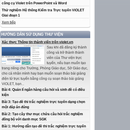
công cụ Violet trên PowerPoint và Word
Thử nghiệm Hệ thống Kiểm tra Trực tuyến ViOLET
Giai đoạn 1
Xem tiếp
HƯỚNG DẪN SỬ DỤNG THƯ VIỆN
Xác thực Thông tin thành viên trên violet.vn
Sau khi đã đăng ký thành
công và trở thành thành
viên của Thư viện trực
tuyến, nếu bạn muốn tạo
trang riêng cho Trường, Phòng Giáo dục, Sở Giáo dục,
cho cá nhân mình hay bạn muốn soạn thảo bài giảng
điện tử trực tuyến bằng công cụ soạn thảo bài giảng
ViOLET, bạn...
Bài 4: Quản lí ngân hàng câu hỏi và sinh đề có điều
kiện
Bài 3: Tạo đề thi trắc nghiệm trực tuyến dạng chọn
một đáp án đúng
Bài 2: Tạo cây thư mục chứa câu hỏi trắc nghiệm
đồng bộ với danh mục SGK
Bài 1: Hướng dẫn tạo đề thi trắc nghiệm trực tuyến