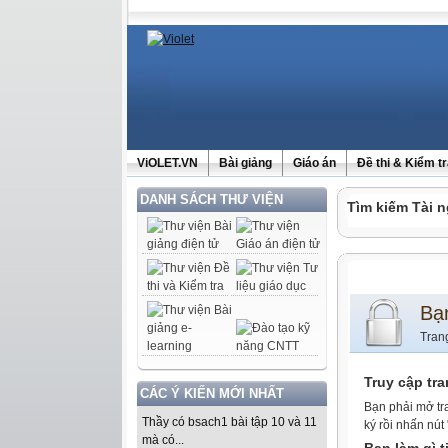
ViOLET.VN
Bài giảng
Giáo án
Đề thi & Kiểm t
DANH SÁCH THƯ VIỆN
Tìm kiếm Tài n
Bạ
Tran
Truy cập tr
CÁC Ý KIẾN MỚI NHẤT
Bạn phải mở tr
Thầy có bsach1 bài tập 10 và 11
ký rồi nhấn nút
mà có...