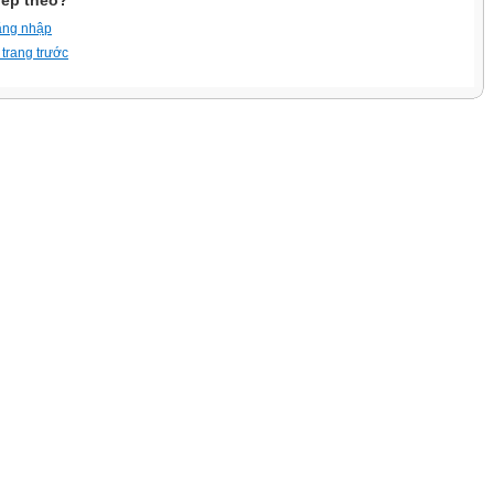
iếp theo?
ăng nhập
 trang trước