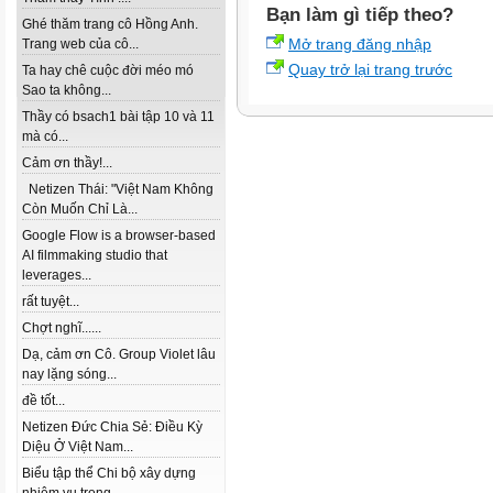
Bạn làm gì tiếp theo?
Ghé thăm trang cô Hồng Anh.
Mở trang đăng nhập
Trang web của cô...
Quay trở lại trang trước
Ta hay chê cuộc đời méo mó
Sao ta không...
Thầy có bsach1 bài tập 10 và 11
mà có...
Cảm ơn thầy!...
Netizen Thái: "Việt Nam Không
Còn Muốn Chỉ Là...
Google Flow is a browser-based
AI filmmaking studio that
leverages...
rất tuyệt...
Chợt nghĩ......
Dạ, cảm ơn Cô. Group Violet lâu
nay lặng sóng...
đề tốt...
Netizen Đức Chia Sẻ: Điều Kỳ
Diệu Ở Việt Nam...
Biểu tập thể Chi bộ xây dựng