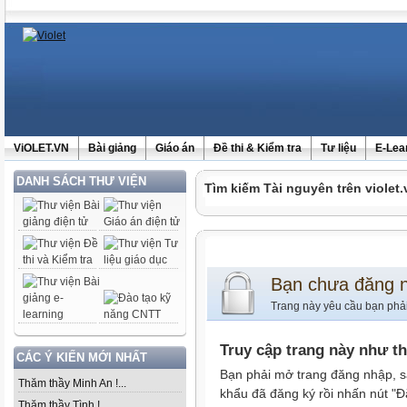
ViOLET.VN
Bài giảng
Giáo án
Đề thi & Kiểm tra
Tư liệu
E-Lea
DANH SÁCH THƯ VIỆN
Tìm kiếm Tài nguyên trên violet.
Bạn chưa đăng 
Trang này yêu cầu bạn phả
Truy cập trang này như t
CÁC Ý KIẾN MỚI NHẤT
Bạn phải mở trang đăng nhập, s
Thăm thầy Minh An !...
khẩu đã đăng ký rồi nhấn nút "Đ
Thăm thầy Tình !...