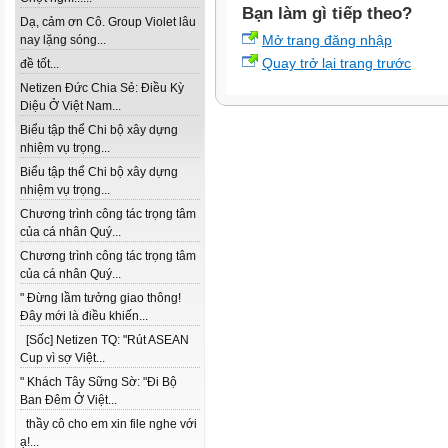
Bạn làm gì tiếp theo?
Dạ, cảm ơn Cô. Group Violet lâu
Mở trang đăng nhập
nay lặng sóng...
Quay trở lại trang trước
đề tốt...
Netizen Đức Chia Sẻ: Điều Kỳ
Diệu Ở Việt Nam...
Biểu tập thể Chi bộ xây dựng
nhiệm vụ trọng...
Biểu tập thể Chi bộ xây dựng
nhiệm vụ trọng...
Chương trình công tác trọng tâm
của cá nhân Quý...
Chương trình công tác trọng tâm
của cá nhân Quý...
" Đừng lầm tưởng giao thông!
Đây mới là điều khiến...
[Sốc] Netizen TQ: "Rút ASEAN
Cup vì sợ Việt...
" Khách Tây Sững Sờ: "Đi Bộ
Ban Đêm Ở Việt...
thầy cô cho em xin file nghe với
ạ!...