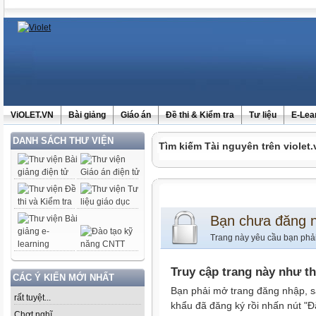
ViOLET.VN
Bài giảng
Giáo án
Đề thi & Kiểm tra
Tư liệu
E-Lea
DANH SÁCH THƯ VIỆN
Tìm kiếm Tài nguyên trên violet.
Bạn chưa đăng 
Trang này yêu cầu bạn phả
Truy cập trang này như t
CÁC Ý KIẾN MỚI NHẤT
Bạn phải mở trang đăng nhập, s
rất tuyệt...
khẩu đã đăng ký rồi nhấn nút "Đ
Chợt nghĩ......