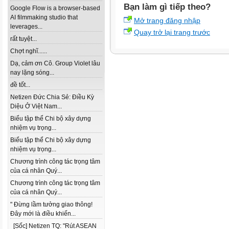
Bạn làm gì tiếp theo?
Google Flow is a browser-based
AI filmmaking studio that
Mở trang đăng nhập
leverages...
Quay trở lại trang trước
rất tuyệt...
Chợt nghĩ......
Dạ, cảm ơn Cô. Group Violet lâu
nay lặng sóng...
đề tốt...
Netizen Đức Chia Sẻ: Điều Kỳ
Diệu Ở Việt Nam...
Biểu tập thể Chi bộ xây dựng
nhiệm vụ trọng...
Biểu tập thể Chi bộ xây dựng
nhiệm vụ trọng...
Chương trình công tác trọng tâm
của cá nhân Quý...
Chương trình công tác trọng tâm
của cá nhân Quý...
" Đừng lầm tưởng giao thông!
Đây mới là điều khiến...
[Sốc] Netizen TQ: "Rút ASEAN