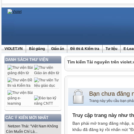
ViOLET.VN
Bài giảng
Giáo án
Đề thi & Kiểm tra
Tư liệu
E-Lea
DANH SÁCH THƯ VIỆN
Tìm kiếm Tài nguyên trên violet.
Bạn chưa đăng 
Trang này yêu cầu bạn phả
Truy cập trang này như t
CÁC Ý KIẾN MỚI NHẤT
Bạn phải mở trang đăng nhập, s
Netizen Thái: "Việt Nam Không
khẩu đã đăng ký rồi nhấn nút "Đ
Còn Muốn Chỉ Là...