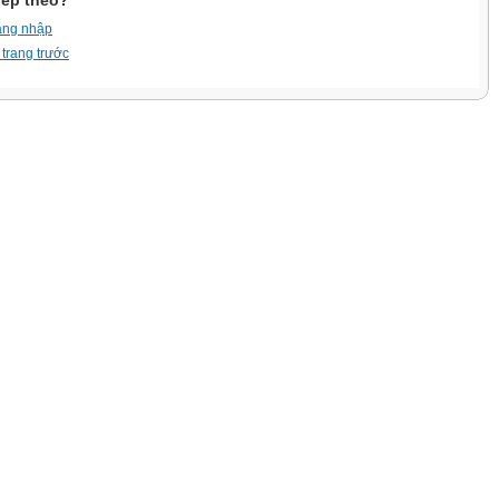
iếp theo?
ăng nhập
 trang trước