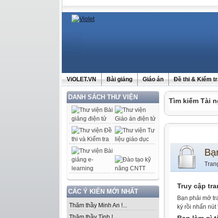
ViOLET.VN
Bài giảng
Giáo án
Đề thi & Kiểm t
DANH SÁCH THƯ VIỆN
Tìm kiếm Tài n
Bạ
Tran
Truy cập tr
CÁC Ý KIẾN MỚI NHẤT
Bạn phải mở tr
Thăm thầy Minh An !...
ký rồi nhấn nút
Thăm thầy Tình !...