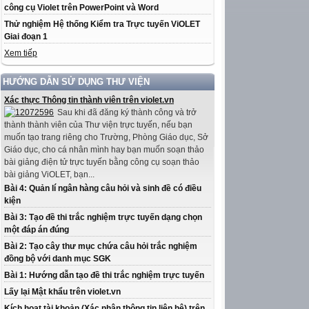
công cụ Violet trên PowerPoint và Word
Thử nghiệm Hệ thống Kiểm tra Trực tuyến ViOLET
Giai đoạn 1
Xem tiếp
HƯỚNG DẪN SỬ DỤNG THƯ VIỆN
Xác thực Thông tin thành viên trên violet.vn
Sau khi đã đăng ký thành công và trở
thành thành viên của Thư viện trực tuyến, nếu bạn
muốn tạo trang riêng cho Trường, Phòng Giáo dục, Sở
Giáo dục, cho cá nhân mình hay bạn muốn soạn thảo
bài giảng điện tử trực tuyến bằng công cụ soạn thảo
bài giảng ViOLET, bạn...
Bài 4: Quản lí ngân hàng câu hỏi và sinh đề có điều
kiện
Bài 3: Tạo đề thi trắc nghiệm trực tuyến dạng chọn
một đáp án đúng
Bài 2: Tạo cây thư mục chứa câu hỏi trắc nghiệm
đồng bộ với danh mục SGK
Bài 1: Hướng dẫn tạo đề thi trắc nghiệm trực tuyến
Lấy lại Mật khẩu trên violet.vn
Kích hoạt tài khoản (Xác nhận thông tin liên hệ) trên