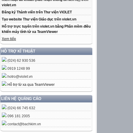
violet.vn
Đăng ký Thành viên trên Thư viện ViOLET
Tạo website Thư viện Giáo dục trên violet.vn
Hỗ trợ trực tuyến trên violet.vn bằng Phần mềm điều
khiển máy tính từ xa TeamViewer
Xem tiếp
HỖ TRỢ KĨ THUẬT
(024) 62 930 536
0919 1248 99
hotro@violet.vn
Hỗ trợ từ xa qua TeamViewer
LIÊN HỆ QUẢNG CÁO
(024) 66 745 632
096 181 2005
contact@bachkim.vn