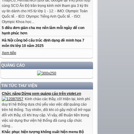
Thầy/Cô, FermatTech (Đối tác Google tại VN) phối hợp
cùng SCO Ấn Độ trân trọng kính mời tham gia 3 kỳ thi
uy tín dành cho HS từ lớp 1 - 12: - IMO: Olympic Toán
Quốc tế. - IEO: Olympic Tiếng Anh Quốc tế. - ISO:
Olympic Khoa học...
5 điều đơn giản cha mẹ nên làm mỗi ngày để con
hạnh phúc hơn
Hà Nội công bố cấu trúc định dạng đề minh họa 7
môn thi lớp 10 năm 2025
Xem tiếp
QUẢNG CÁO
TIN TỨC THƯ VIỆN
Chức năng Dừng xem quảng cáo trên violet.vn
Kính chào các thầy, cô! Hiện tại, kinh phí
duy trì hệ thống dựa chủ yếu vào việc đặt quảng cáo
trên hệ thống. Tuy nhiên, đôi khi có gây một số trở ngại
đối với thầy, cô khi truy cập. Vì vậy, để thuận tiện trong
việc sử dụng thư viện hệ thống đã cung cấp chức
năng...
Khắc phục hiện tượng không xuất hiện menu Bộ