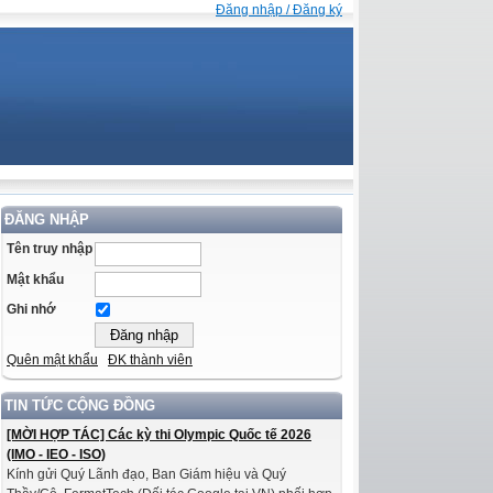
Đăng nhập / Đăng ký
ĐĂNG NHẬP
Tên truy nhập
Mật khẩu
Ghi nhớ
Quên mật khẩu
ĐK thành viên
TIN TỨC CỘNG ĐỒNG
[MỜI HỢP TÁC] Các kỳ thi Olympic Quốc tế 2026
(IMO - IEO - ISO)
Kính gửi Quý Lãnh đạo, Ban Giám hiệu và Quý