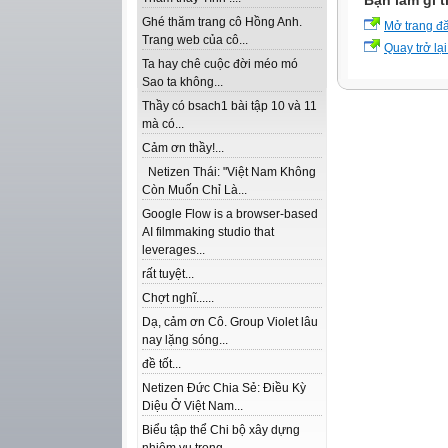
Bạn làm gì t
Ghé thăm trang cô Hồng Anh.
Mở trang đ
Trang web của cô...
Quay trở lại
Ta hay chê cuộc đời méo mó
Sao ta không...
Thầy có bsach1 bài tập 10 và 11
mà có...
Cảm ơn thầy!...
Netizen Thái: "Việt Nam Không
Còn Muốn Chỉ Là...
Google Flow is a browser-based
AI filmmaking studio that
leverages...
rất tuyệt...
Chợt nghĩ......
Dạ, cảm ơn Cô. Group Violet lâu
nay lặng sóng...
đề tốt...
Netizen Đức Chia Sẻ: Điều Kỳ
Diệu Ở Việt Nam...
Biểu tập thể Chi bộ xây dựng