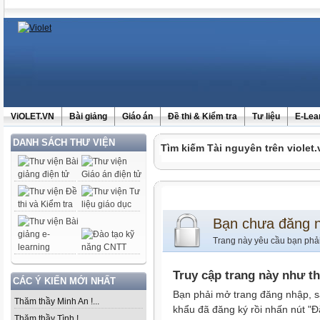
ViOLET.VN
Bài giảng
Giáo án
Đề thi & Kiểm tra
Tư liệu
E-Lea
DANH SÁCH THƯ VIỆN
Tìm kiếm Tài nguyên trên violet.
Bạn chưa đăng 
Trang này yêu cầu bạn phả
Truy cập trang này như t
CÁC Ý KIẾN MỚI NHẤT
Bạn phải mở trang đăng nhập, s
Thăm thầy Minh An !...
khẩu đã đăng ký rồi nhấn nút "Đ
Thăm thầy Tình !...