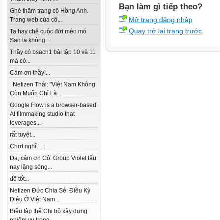
Bạn làm gì tiếp theo?
Ghé thăm trang cô Hồng Anh.
Mở trang đăng nhập
Trang web của cô...
Quay trở lại trang trước
Ta hay chê cuộc đời méo mó
Sao ta không...
Thầy có bsach1 bài tập 10 và 11
mà có...
Cảm ơn thầy!...
Netizen Thái: "Việt Nam Không
Còn Muốn Chỉ Là...
Google Flow is a browser-based
AI filmmaking studio that
leverages...
rất tuyệt...
Chợt nghĩ......
Dạ, cảm ơn Cô. Group Violet lâu
nay lặng sóng...
đề tốt...
Netizen Đức Chia Sẻ: Điều Kỳ
Diệu Ở Việt Nam...
Biểu tập thể Chi bộ xây dựng