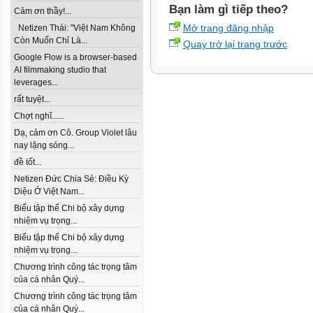
Bạn làm gì tiếp theo?
Cảm ơn thầy!...
Mở trang đăng nhập
Netizen Thái: "Việt Nam Không
Còn Muốn Chỉ Là...
Quay trở lại trang trước
Google Flow is a browser-based
AI filmmaking studio that
leverages...
rất tuyệt...
Chợt nghĩ......
Dạ, cảm ơn Cô. Group Violet lâu
nay lặng sóng...
đề tốt...
Netizen Đức Chia Sẻ: Điều Kỳ
Diệu Ở Việt Nam...
Biểu tập thể Chi bộ xây dựng
nhiệm vụ trọng...
Biểu tập thể Chi bộ xây dựng
nhiệm vụ trọng...
Chương trình công tác trọng tâm
của cá nhân Quý...
Chương trình công tác trọng tâm
của cá nhân Quý...