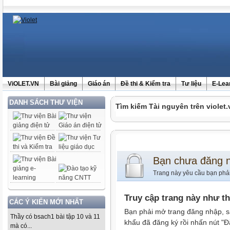
ViOLET.VN
Bài giảng
Giáo án
Đề thi & Kiểm tra
Tư liệu
E-Lea
DANH SÁCH THƯ VIỆN
Tìm kiếm Tài nguyên trên violet.
Bạn chưa đăng 
Trang này yêu cầu bạn phả
Truy cập trang này như t
CÁC Ý KIẾN MỚI NHẤT
Bạn phải mở trang đăng nhập, s
Thầy có bsach1 bài tập 10 và 11
khẩu đã đăng ký rồi nhấn nút "Đ
mà có...