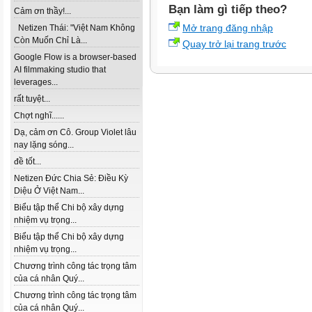
Bạn làm gì tiếp theo?
Cảm ơn thầy!...
Mở trang đăng nhập
Netizen Thái: "Việt Nam Không
Còn Muốn Chỉ Là...
Quay trở lại trang trước
Google Flow is a browser-based
AI filmmaking studio that
leverages...
rất tuyệt...
Chợt nghĩ......
Dạ, cảm ơn Cô. Group Violet lâu
nay lặng sóng...
đề tốt...
Netizen Đức Chia Sẻ: Điều Kỳ
Diệu Ở Việt Nam...
Biểu tập thể Chi bộ xây dựng
nhiệm vụ trọng...
Biểu tập thể Chi bộ xây dựng
nhiệm vụ trọng...
Chương trình công tác trọng tâm
của cá nhân Quý...
Chương trình công tác trọng tâm
của cá nhân Quý...