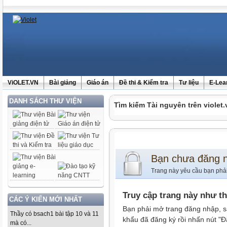
ViOLET.VN
Bài giảng
Giáo án
Đề thi & Kiểm tra
Tư liệu
E-Lea
DANH SÁCH THƯ VIỆN
Tìm kiếm Tài nguyên trên violet.
Bạn chưa đăng 
Trang này yêu cầu bạn phả
Truy cập trang này như t
CÁC Ý KIẾN MỚI NHẤT
Bạn phải mở trang đăng nhập, s
Thầy có bsach1 bài tập 10 và 11
khẩu đã đăng ký rồi nhấn nút "Đ
mà có...