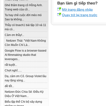
Bạn làm gì tiếp theo?
Ghé thăm trang cô Hồng Anh.
Mở trang đăng nhập
Trang web của cô...
Quay trở lại trang trước
Ta hay chê cuộc đời méo mó
Sao ta không...
Thầy có bsach1 bài tập 10 và 11
mà có...
Cảm ơn thầy!...
Netizen Thái: "Việt Nam Không
Còn Muốn Chỉ Là...
Google Flow is a browser-based
AI filmmaking studio that
leverages...
rất tuyệt...
Chợt nghĩ......
Dạ, cảm ơn Cô. Group Violet lâu
nay lặng sóng...
đề tốt...
Netizen Đức Chia Sẻ: Điều Kỳ
Diệu Ở Việt Nam...
Biểu tập thể Chi bộ xây dựng