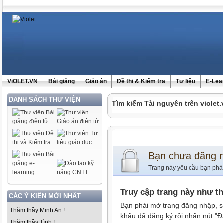
ViOLET.VN
Bài giảng
Giáo án
Đề thi & Kiểm tra
Tư liệu
E-Lea
DANH SÁCH THƯ VIỆN
Tìm kiếm Tài nguyên trên violet.
Bạn chưa đăng 
Trang này yêu cầu bạn phả
Truy cập trang này như t
CÁC Ý KIẾN MỚI NHẤT
Bạn phải mở trang đăng nhập, s
Thăm thầy Minh An !...
khẩu đã đăng ký rồi nhấn nút "Đ
Thăm thầy Tình !...