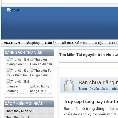
ViOLET.VN
Bài giảng
Giáo án
Đề thi & Kiểm tra
Tư liệu
E-Lea
DANH SÁCH THƯ VIỆN
Tìm kiếm Tài nguyên trên violet.
Bạn chưa đăng 
Trang này yêu cầu bạn phả
Truy cập trang này như t
CÁC Ý KIẾN MỚI NHẤT
Bạn phải mở trang đăng nhập, s
Thăm thầy Minh An !...
khẩu đã đăng ký rồi nhấn nút "Đ
Thăm thầy Tình !...