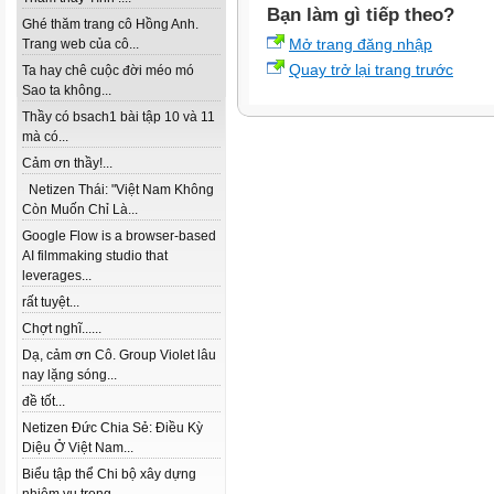
Bạn làm gì tiếp theo?
Ghé thăm trang cô Hồng Anh.
Mở trang đăng nhập
Trang web của cô...
Quay trở lại trang trước
Ta hay chê cuộc đời méo mó
Sao ta không...
Thầy có bsach1 bài tập 10 và 11
mà có...
Cảm ơn thầy!...
Netizen Thái: "Việt Nam Không
Còn Muốn Chỉ Là...
Google Flow is a browser-based
AI filmmaking studio that
leverages...
rất tuyệt...
Chợt nghĩ......
Dạ, cảm ơn Cô. Group Violet lâu
nay lặng sóng...
đề tốt...
Netizen Đức Chia Sẻ: Điều Kỳ
Diệu Ở Việt Nam...
Biểu tập thể Chi bộ xây dựng