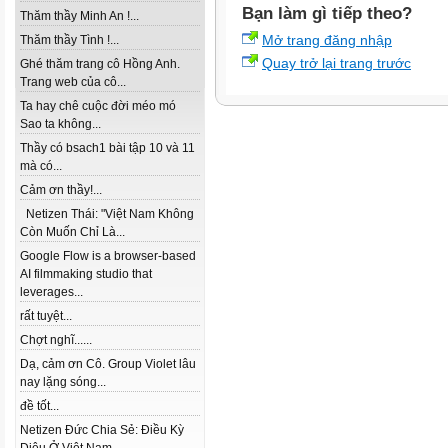
Bạn làm gì tiếp theo?
Thăm thầy Minh An !...
Mở trang đăng nhập
Thăm thầy Tình !...
Quay trở lại trang trước
Ghé thăm trang cô Hồng Anh.
Trang web của cô...
Ta hay chê cuộc đời méo mó
Sao ta không...
Thầy có bsach1 bài tập 10 và 11
mà có...
Cảm ơn thầy!...
Netizen Thái: "Việt Nam Không
Còn Muốn Chỉ Là...
Google Flow is a browser-based
AI filmmaking studio that
leverages...
rất tuyệt...
Chợt nghĩ......
Dạ, cảm ơn Cô. Group Violet lâu
nay lặng sóng...
đề tốt...
Netizen Đức Chia Sẻ: Điều Kỳ