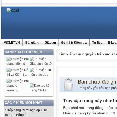
ViOLET.VN
Bài giảng
Giáo án
Đề thi & Kiểm tra
Tư liệu
E-Lea
DANH SÁCH THƯ VIỆN
Tìm kiếm Tài nguyên trên violet.
Bạn chưa đăng 
Trang này yêu cầu bạn phả
Truy cập trang này như t
CÁC Ý KIẾN MỚI NHẤT
Bạn phải mở trang đăng nhập, s
" Xếp hạng thi tốt nghiệp THPT
khẩu đã đăng ký rồi nhấn nút "Đ
tại Cao Bằng "...