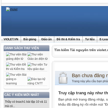
ViOLET.VN
Bài giảng
Giáo án
Đề thi & Kiểm tra
Tư liệu
E-Lea
DANH SÁCH THƯ VIỆN
Tìm kiếm Tài nguyên trên violet.
Bạn chưa đăng 
Trang này yêu cầu bạn phả
Truy cập trang này như t
CÁC Ý KIẾN MỚI NHẤT
Bạn phải mở trang đăng nhập, s
Thầy có bsach1 bài tập 10 và 11
khẩu đã đăng ký rồi nhấn nút "Đ
mà có...