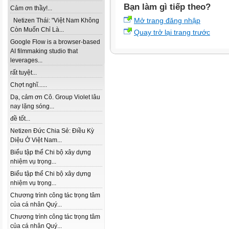
Bạn làm gì tiếp theo?
Cảm ơn thầy!...
Mở trang đăng nhập
Netizen Thái: "Việt Nam Không
Còn Muốn Chỉ Là...
Quay trở lại trang trước
Google Flow is a browser-based
AI filmmaking studio that
leverages...
rất tuyệt...
Chợt nghĩ......
Dạ, cảm ơn Cô. Group Violet lâu
nay lặng sóng...
đề tốt...
Netizen Đức Chia Sẻ: Điều Kỳ
Diệu Ở Việt Nam...
Biểu tập thể Chi bộ xây dựng
nhiệm vụ trọng...
Biểu tập thể Chi bộ xây dựng
nhiệm vụ trọng...
Chương trình công tác trọng tâm
của cá nhân Quý...
Chương trình công tác trọng tâm
của cá nhân Quý...