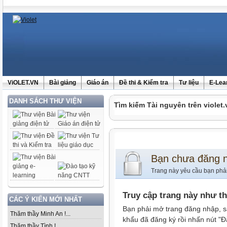
ViOLET.VN
Bài giảng
Giáo án
Đề thi & Kiểm tra
Tư liệu
E-Lea
DANH SÁCH THƯ VIỆN
Tìm kiếm Tài nguyên trên violet.
Bạn chưa đăng 
Trang này yêu cầu bạn phả
Truy cập trang này như t
CÁC Ý KIẾN MỚI NHẤT
Bạn phải mở trang đăng nhập, s
Thăm thầy Minh An !...
khẩu đã đăng ký rồi nhấn nút "Đ
Thăm thầy Tình !...