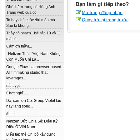
Bạn làm gì tiếp theo?
Ghé thăm trang cô Hồng Anh.
Mở trang đăng nhập
Trang web của cô...
Quay trở lại trang trước
Ta hay chê cuộc đời méo mó
Sao ta không...
Thầy có bsach1 bài tập 10 và 11
mà có...
Cảm ơn thầy!...
Netizen Thái: "Việt Nam Không
Còn Muốn Chỉ Là...
Google Flow is a browser-based
AI filmmaking studio that
leverages...
rất tuyệt...
Chợt nghĩ......
Dạ, cảm ơn Cô. Group Violet lâu
nay lặng sóng...
đề tốt...
Netizen Đức Chia Sẻ: Điều Kỳ
Diệu Ở Việt Nam...
Biểu tập thể Chi bộ xây dựng