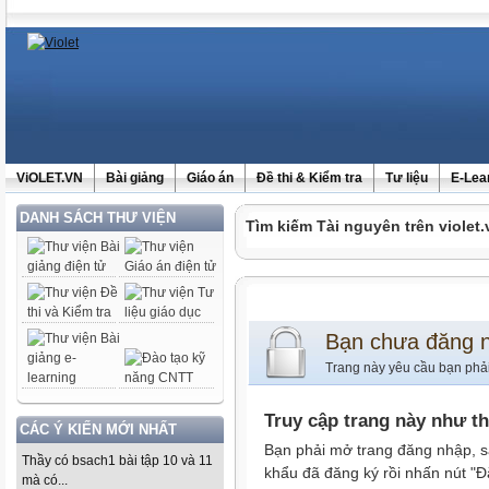
ViOLET.VN
Bài giảng
Giáo án
Đề thi & Kiểm tra
Tư liệu
E-Lea
DANH SÁCH THƯ VIỆN
Tìm kiếm Tài nguyên trên violet.
Bạn chưa đăng 
Trang này yêu cầu bạn phả
Truy cập trang này như t
CÁC Ý KIẾN MỚI NHẤT
Bạn phải mở trang đăng nhập, s
Thầy có bsach1 bài tập 10 và 11
khẩu đã đăng ký rồi nhấn nút "Đ
mà có...