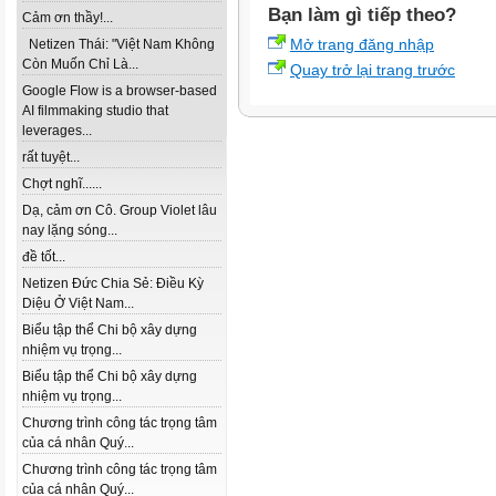
Bạn làm gì tiếp theo?
Cảm ơn thầy!...
Mở trang đăng nhập
Netizen Thái: "Việt Nam Không
Còn Muốn Chỉ Là...
Quay trở lại trang trước
Google Flow is a browser-based
AI filmmaking studio that
leverages...
rất tuyệt...
Chợt nghĩ......
Dạ, cảm ơn Cô. Group Violet lâu
nay lặng sóng...
đề tốt...
Netizen Đức Chia Sẻ: Điều Kỳ
Diệu Ở Việt Nam...
Biểu tập thể Chi bộ xây dựng
nhiệm vụ trọng...
Biểu tập thể Chi bộ xây dựng
nhiệm vụ trọng...
Chương trình công tác trọng tâm
của cá nhân Quý...
Chương trình công tác trọng tâm
của cá nhân Quý...