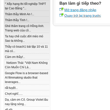
Bạn làm gì tiếp theo?
" Xếp hạng thi tốt nghiệp THPT
tại Cao Bằng "...
Mở trang đăng nhập
Thăm thầy Minh An !...
Quay trở lại trang trước
Thăm thầy Tình !...
Ghé thăm trang cô Hồng Anh.
Trang web của cô...
Ta hay chê cuộc đời méo mó
Sao ta không...
Thầy có bsach1 bài tập 10 và 11
mà có...
Cảm ơn thầy!...
Netizen Thái: "Việt Nam Không
Còn Muốn Chỉ Là...
Google Flow is a browser-based
AI filmmaking studio that
leverages...
rất tuyệt...
Chợt nghĩ......
Dạ, cảm ơn Cô. Group Violet lâu
nay lặng sóng...