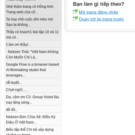
Bạn làm gì tiếp theo?
Ghé thăm trang cô Hồng Anh.
Mở trang đăng nhập
Trang web của cô...
Quay trở lại trang trước
Ta hay chê cuộc đời méo mó
Sao ta không...
Thầy có bsach1 bài tập 10 và 11
mà có...
Cảm ơn thầy!...
Netizen Thái: "Việt Nam Không
Còn Muốn Chỉ Là...
Google Flow is a browser-based
AI filmmaking studio that
leverages...
rất tuyệt...
Chợt nghĩ......
Dạ, cảm ơn Cô. Group Violet lâu
nay lặng sóng...
đề tốt...
Netizen Đức Chia Sẻ: Điều Kỳ
Diệu Ở Việt Nam...
Biểu tập thể Chi bộ xây dựng