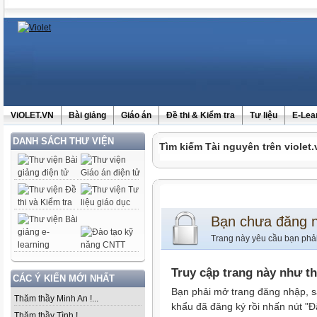
ViOLET.VN
Bài giảng
Giáo án
Đề thi & Kiểm tra
Tư liệu
E-Lea
DANH SÁCH THƯ VIỆN
Tìm kiếm Tài nguyên trên violet.
Bạn chưa đăng 
Trang này yêu cầu bạn phả
Truy cập trang này như t
CÁC Ý KIẾN MỚI NHẤT
Bạn phải mở trang đăng nhập, s
Thăm thầy Minh An !...
khẩu đã đăng ký rồi nhấn nút "Đ
Thăm thầy Tình !...