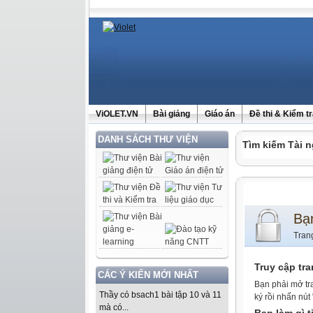
ViOLET.VN
Bài giảng
Giáo án
Đề thi & Kiểm t
DANH SÁCH THƯ VIỆN
Tìm kiếm Tài n
Bạ
Tran
Truy cập tr
CÁC Ý KIẾN MỚI NHẤT
Bạn phải mở tr
Thầy có bsach1 bài tập 10 và 11
ký rồi nhấn nút
mà có...