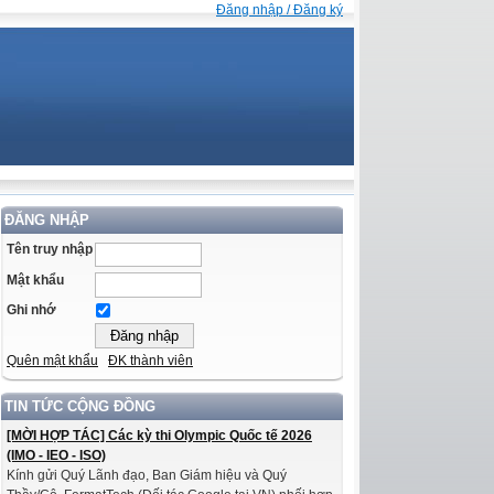
Đăng nhập / Đăng ký
ĐĂNG NHẬP
Tên truy nhập
Mật khẩu
Ghi nhớ
Quên mật khẩu
ĐK thành viên
TIN TỨC CỘNG ĐỒNG
[MỜI HỢP TÁC] Các kỳ thi Olympic Quốc tế 2026
(IMO - IEO - ISO)
Kính gửi Quý Lãnh đạo, Ban Giám hiệu và Quý