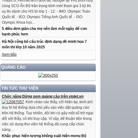
Thầy/Cô, FermatTech (Đối tác Google tại VN) phối hợp
cùng SCO Ấn Độ trân trọng kính mời tham gia 3 kỳ thi
uy tín dành cho HS từ lớp 1 - 12: - IMO: Olympic Toán
Quốc tế. - IEO: Olympic Tiếng Anh Quốc tế. - ISO:
Olympic Khoa học...
5 điều đơn giản cha mẹ nên làm mỗi ngày để con
hạnh phúc hơn
Hà Nội công bố cấu trúc định dạng đề minh họa 7
môn thi lớp 10 năm 2025
Xem tiếp
QUẢNG CÁO
TIN TỨC THƯ VIỆN
Chức năng Dừng xem quảng cáo trên violet.vn
Kính chào các thầy, cô! Hiện tại, kinh phí
duy trì hệ thống dựa chủ yếu vào việc đặt quảng cáo
trên hệ thống. Tuy nhiên, đôi khi có gây một số trở ngại
đối với thầy, cô khi truy cập. Vì vậy, để thuận tiện trong
việc sử dụng thư viện hệ thống đã cung cấp chức
năng...
Khắc phục hiện tượng không xuất hiện menu Bộ