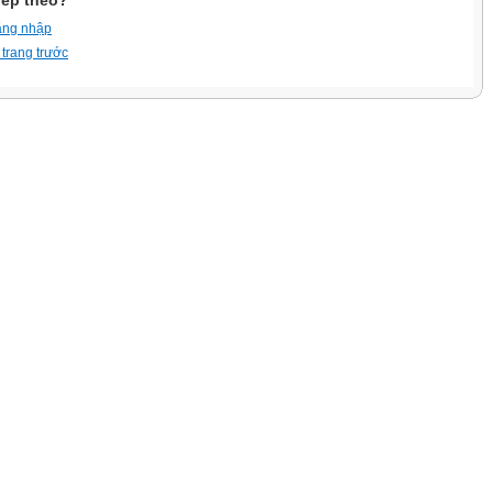
iếp theo?
ăng nhập
 trang trước