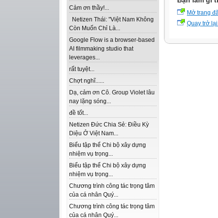
Bạn làm gì t
Cảm ơn thầy!...
Mở trang đ
Netizen Thái: "Việt Nam Không
Quay trở lại
Còn Muốn Chỉ Là...
Google Flow is a browser-based
AI filmmaking studio that
leverages...
rất tuyệt...
Chợt nghĩ......
Dạ, cảm ơn Cô. Group Violet lâu
nay lặng sóng...
đề tốt...
Netizen Đức Chia Sẻ: Điều Kỳ
Diệu Ở Việt Nam...
Biểu tập thể Chi bộ xây dựng
nhiệm vụ trọng...
Biểu tập thể Chi bộ xây dựng
nhiệm vụ trọng...
Chương trình công tác trọng tâm
của cá nhân Quý...
Chương trình công tác trọng tâm
của cá nhân Quý...