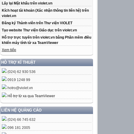
Lấy lại Mật khẩu trên violet.vn
Kích hoạt tài khoản (Xác nhận thông tin liên hệ) trên
violet.vn
Đăng ký Thành viên trên Thư viện ViOLET
Tạo website Thư viện Giáo dục trên violet.vn
Hỗ trợ trực tuyến trên violet.vn bằng Phần mềm điều
khiển máy tính từ xa TeamViewer
Xem tiếp
HỖ TRỢ KĨ THUẬT
(024) 62 930 536
0919 1248 99
hotro@violet.vn
Hỗ trợ từ xa qua TeamViewer
LIÊN HỆ QUẢNG CÁO
(024) 66 745 632
096 181 2005