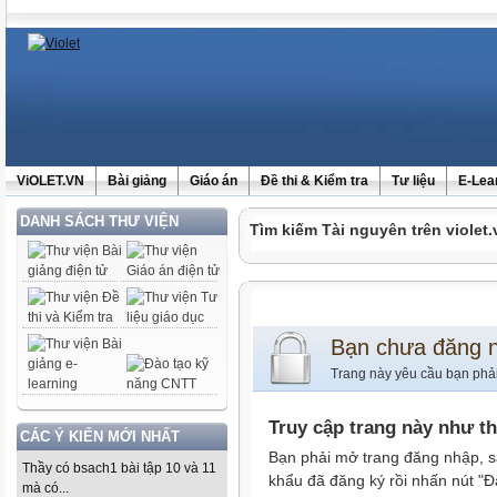
ViOLET.VN
Bài giảng
Giáo án
Đề thi & Kiểm tra
Tư liệu
E-Lea
DANH SÁCH THƯ VIỆN
Tìm kiếm Tài nguyên trên violet.
Bạn chưa đăng 
Trang này yêu cầu bạn phả
Truy cập trang này như t
CÁC Ý KIẾN MỚI NHẤT
Bạn phải mở trang đăng nhập, s
Thầy có bsach1 bài tập 10 và 11
khẩu đã đăng ký rồi nhấn nút "Đ
mà có...