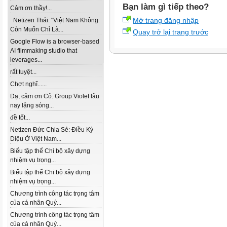
Bạn làm gì tiếp theo?
Cảm ơn thầy!...
Mở trang đăng nhập
Netizen Thái: "Việt Nam Không
Còn Muốn Chỉ Là...
Quay trở lại trang trước
Google Flow is a browser-based
AI filmmaking studio that
leverages...
rất tuyệt...
Chợt nghĩ......
Dạ, cảm ơn Cô. Group Violet lâu
nay lặng sóng...
đề tốt...
Netizen Đức Chia Sẻ: Điều Kỳ
Diệu Ở Việt Nam...
Biểu tập thể Chi bộ xây dựng
nhiệm vụ trọng...
Biểu tập thể Chi bộ xây dựng
nhiệm vụ trọng...
Chương trình công tác trọng tâm
của cá nhân Quý...
Chương trình công tác trọng tâm
của cá nhân Quý...