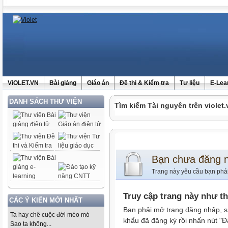
ViOLET.VN
Bài giảng
Giáo án
Đề thi & Kiểm tra
Tư liệu
E-Lea
DANH SÁCH THƯ VIỆN
Tìm kiếm Tài nguyên trên violet.
Bạn chưa đăng 
Trang này yêu cầu bạn phả
Truy cập trang này như t
CÁC Ý KIẾN MỚI NHẤT
Bạn phải mở trang đăng nhập, s
Ta hay chê cuộc đời méo mó
khẩu đã đăng ký rồi nhấn nút "Đ
Sao ta không...