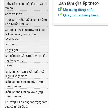
Bạn làm gì tiếp theo?
Thầy có bsach1 bài tập 10 và 11
mà có...
Mở trang đăng nhập
Cảm ơn thầy!...
Quay trở lại trang trước
Netizen Thái: "Việt Nam Không
Còn Muốn Chỉ Là...
Google Flow is a browser-based
AI filmmaking studio that
leverages...
rất tuyệt...
Chợt nghĩ......
Dạ, cảm ơn Cô. Group Violet lâu
nay lặng sóng...
đề tốt...
Netizen Đức Chia Sẻ: Điều Kỳ
Diệu Ở Việt Nam...
Biểu tập thể Chi bộ xây dựng
nhiệm vụ trọng...
Biểu tập thể Chi bộ xây dựng
nhiệm vụ trọng...
Chương trình công tác trọng tâm
của cá nhân Quý...