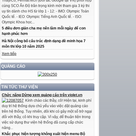
Thầy/Cô, FermatTech (Đối tác Google tại VN) phối hợp
cùng SCO Ấn Độ trân trọng kính mời tham gia 3 kỳ thi
uy tín dành cho HS từ lớp 1 - 12: - IMO: Olympic Toán
Quốc tế. - IEO: Olympic Tiếng Anh Quốc tế. - ISO:
Olympic Khoa học...
5 điều đơn giản cha mẹ nên làm mỗi ngày để con
hạnh phúc hơn
Hà Nội công bố cấu trúc định dạng đề minh họa 7
môn thi lớp 10 năm 2025
Xem tiếp
QUẢNG CÁO
TIN TỨC THƯ VIỆN
Chức năng Dừng xem quảng cáo trên violet.vn
Kính chào các thầy, cô! Hiện tại, kinh phí
duy trì hệ thống dựa chủ yếu vào việc đặt quảng cáo
trên hệ thống. Tuy nhiên, đôi khi có gây một số trở ngại
đối với thầy, cô khi truy cập. Vì vậy, để thuận tiện trong
việc sử dụng thư viện hệ thống đã cung cấp chức
năng...
Khắc phục hiện tượng không xuất hiện menu Bộ