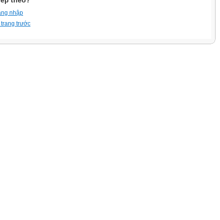
iếp theo?
ăng nhập
 trang trước