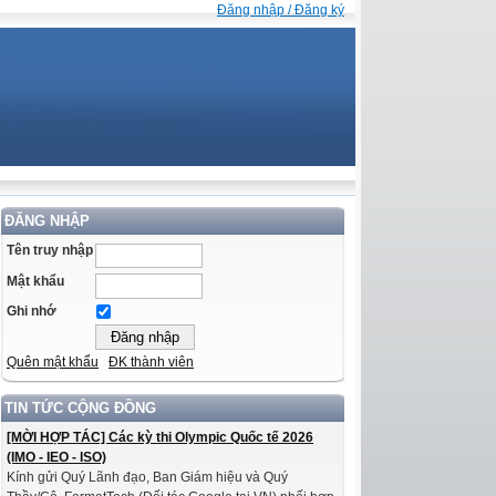
Đăng nhập / Đăng ký
ĐĂNG NHẬP
Tên truy nhập
Mật khẩu
Ghi nhớ
Quên mật khẩu
ĐK thành viên
TIN TỨC CỘNG ĐỒNG
[MỜI HỢP TÁC] Các kỳ thi Olympic Quốc tế 2026
(IMO - IEO - ISO)
Kính gửi Quý Lãnh đạo, Ban Giám hiệu và Quý