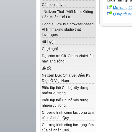
Bạn làm gì t
Cảm ơn thầy!...
Mở trang đ
Netizen Thái: "Việt Nam Không
Quay trở lại
Còn Muốn Chỉ Là...
Google Flow is a browser-based
AI filmmaking studio that
leverages...
rất tuyệt...
Chợt nghĩ......
Dạ, cảm ơn Cô. Group Violet lâu
nay lặng sóng...
đề tốt...
Netizen Đức Chia Sẻ: Điều Kỳ
Diệu Ở Việt Nam...
Biểu tập thể Chi bộ xây dựng
nhiệm vụ trọng...
Biểu tập thể Chi bộ xây dựng
nhiệm vụ trọng...
Chương trình công tác trọng tâm
của cá nhân Quý...
Chương trình công tác trọng tâm
của cá nhân Quý...