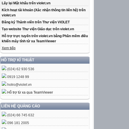
Lấy lại Mật khẩu trên violet.vn
Kích hoạt tài khoản (Xác nhận thông tin liên hệ) trên
violet.vn
Đăng ký Thành viên trên Thư viện ViOLET
Tạo website Thư viện Giáo dục trên violet.vn
Hỗ trợ trực tuyến trên violet.vn bằng Phần mềm điều
khiển máy tính từ xa TeamViewer
Xem tiếp
HỖ TRỢ KĨ THUẬT
(024) 62 930 536
0919 1248 99
hotro@violet.vn
Hỗ trợ từ xa qua TeamViewer
LIÊN HỆ QUẢNG CÁO
(024) 66 745 632
096 181 2005