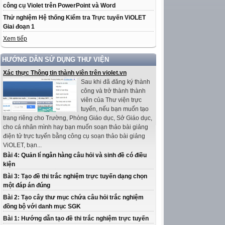
công cụ Violet trên PowerPoint và Word
Thử nghiệm Hệ thống Kiểm tra Trực tuyến ViOLET
Giai đoạn 1
Xem tiếp
HƯỚNG DẪN SỬ DỤNG THƯ VIỆN
Xác thực Thông tin thành viên trên violet.vn
Sau khi đã đăng ký thành
công và trở thành thành
viên của Thư viện trực
tuyến, nếu bạn muốn tạo
trang riêng cho Trường, Phòng Giáo dục, Sở Giáo dục,
cho cá nhân mình hay bạn muốn soạn thảo bài giảng
điện tử trực tuyến bằng công cụ soạn thảo bài giảng
ViOLET, bạn...
Bài 4: Quản lí ngân hàng câu hỏi và sinh đề có điều
kiện
Bài 3: Tạo đề thi trắc nghiệm trực tuyến dạng chọn
một đáp án đúng
Bài 2: Tạo cây thư mục chứa câu hỏi trắc nghiệm
đồng bộ với danh mục SGK
Bài 1: Hướng dẫn tạo đề thi trắc nghiệm trực tuyến