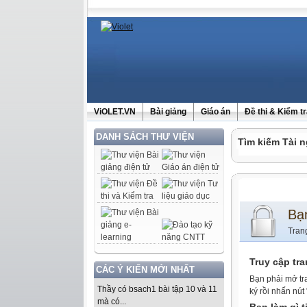
ViOLET.VN
Bài giảng
Giáo án
Đề thi & Kiểm t
DANH SÁCH THƯ VIỆN
Tìm kiếm Tài n
Bạ
Tran
Truy cập tr
CÁC Ý KIẾN MỚI NHẤT
Bạn phải mở tr
Thầy có bsach1 bài tập 10 và 11
ký rồi nhấn nút
mà có...