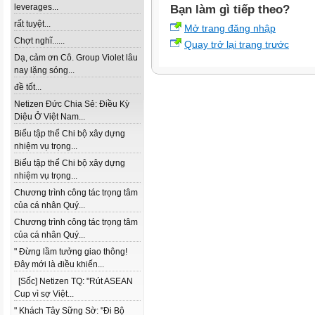
leverages...
Bạn làm gì tiếp theo?
rất tuyệt...
Mở trang đăng nhập
Chợt nghĩ......
Quay trở lại trang trước
Dạ, cảm ơn Cô. Group Violet lâu
nay lặng sóng...
đề tốt...
Netizen Đức Chia Sẻ: Điều Kỳ
Diệu Ở Việt Nam...
Biểu tập thể Chi bộ xây dựng
nhiệm vụ trọng...
Biểu tập thể Chi bộ xây dựng
nhiệm vụ trọng...
Chương trình công tác trọng tâm
của cá nhân Quý...
Chương trình công tác trọng tâm
của cá nhân Quý...
" Đừng lầm tưởng giao thông!
Đây mới là điều khiến...
[Sốc] Netizen TQ: "Rút ASEAN
Cup vì sợ Việt...
" Khách Tây Sững Sờ: "Đi Bộ