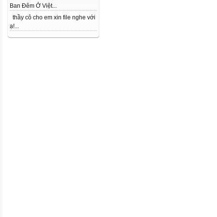
Ban Đêm Ở Việt...
thầy cô cho em xin file nghe với
ạ!...