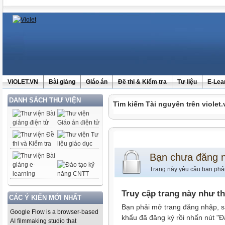
ViOLET.VN
Bài giảng
Giáo án
Đề thi & Kiểm tra
Tư liệu
E-Lea
DANH SÁCH THƯ VIỆN
Tìm kiếm Tài nguyên trên violet.
Bạn chưa đăng 
Trang này yêu cầu bạn phả
Truy cập trang này như t
CÁC Ý KIẾN MỚI NHẤT
Bạn phải mở trang đăng nhập, s
Google Flow is a browser-based
khẩu đã đăng ký rồi nhấn nút "Đ
AI filmmaking studio that