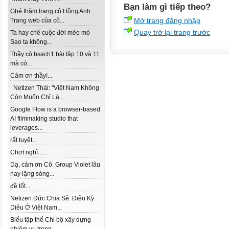
Bạn làm gì tiếp theo?
Ghé thăm trang cô Hồng Anh.
Mở trang đăng nhập
Trang web của cô...
Quay trở lại trang trước
Ta hay chê cuộc đời méo mó
Sao ta không...
Thầy có bsach1 bài tập 10 và 11
mà có...
Cảm ơn thầy!...
Netizen Thái: "Việt Nam Không
Còn Muốn Chỉ Là...
Google Flow is a browser-based
AI filmmaking studio that
leverages...
rất tuyệt...
Chợt nghĩ......
Dạ, cảm ơn Cô. Group Violet lâu
nay lặng sóng...
đề tốt...
Netizen Đức Chia Sẻ: Điều Kỳ
Diệu Ở Việt Nam...
Biểu tập thể Chi bộ xây dựng