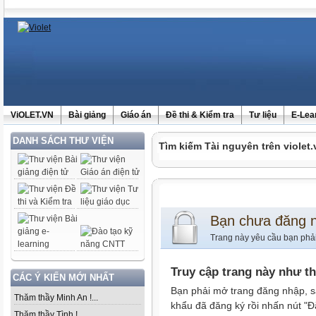
ViOLET.VN
Bài giảng
Giáo án
Đề thi & Kiểm tra
Tư liệu
E-Lea
DANH SÁCH THƯ VIỆN
Tìm kiếm Tài nguyên trên violet.
Bạn chưa đăng 
Trang này yêu cầu bạn phả
Truy cập trang này như t
CÁC Ý KIẾN MỚI NHẤT
Bạn phải mở trang đăng nhập, s
Thăm thầy Minh An !...
khẩu đã đăng ký rồi nhấn nút "Đ
Thăm thầy Tình !...