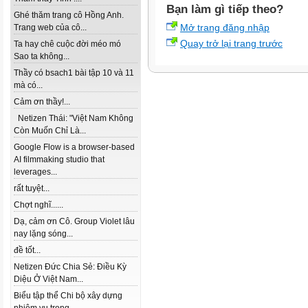
Bạn làm gì tiếp theo?
Ghé thăm trang cô Hồng Anh.
Mở trang đăng nhập
Trang web của cô...
Quay trở lại trang trước
Ta hay chê cuộc đời méo mó
Sao ta không...
Thầy có bsach1 bài tập 10 và 11
mà có...
Cảm ơn thầy!...
Netizen Thái: "Việt Nam Không
Còn Muốn Chỉ Là...
Google Flow is a browser-based
AI filmmaking studio that
leverages...
rất tuyệt...
Chợt nghĩ......
Dạ, cảm ơn Cô. Group Violet lâu
nay lặng sóng...
đề tốt...
Netizen Đức Chia Sẻ: Điều Kỳ
Diệu Ở Việt Nam...
Biểu tập thể Chi bộ xây dựng