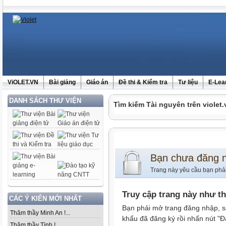
ViOLET.VN
Bài giảng
Giáo án
Đề thi & Kiểm tra
Tư liệu
E-Lea
DANH SÁCH THƯ VIỆN
Tìm kiếm Tài nguyên trên violet.
Bạn chưa đăng 
Trang này yêu cầu bạn phả
Truy cập trang này như t
CÁC Ý KIẾN MỚI NHẤT
Bạn phải mở trang đăng nhập, s
Thăm thầy Minh An !...
khẩu đã đăng ký rồi nhấn nút "Đ
Thăm thầy Tình !...