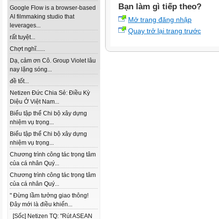
Bạn làm gì tiếp theo?
Google Flow is a browser-based
AI filmmaking studio that
Mở trang đăng nhập
leverages...
Quay trở lại trang trước
rất tuyệt...
Chợt nghĩ......
Dạ, cảm ơn Cô. Group Violet lâu
nay lặng sóng...
đề tốt...
Netizen Đức Chia Sẻ: Điều Kỳ
Diệu Ở Việt Nam...
Biểu tập thể Chi bộ xây dựng
nhiệm vụ trọng...
Biểu tập thể Chi bộ xây dựng
nhiệm vụ trọng...
Chương trình công tác trọng tâm
của cá nhân Quý...
Chương trình công tác trọng tâm
của cá nhân Quý...
" Đừng lầm tưởng giao thông!
Đây mới là điều khiến...
[Sốc] Netizen TQ: "Rút ASEAN