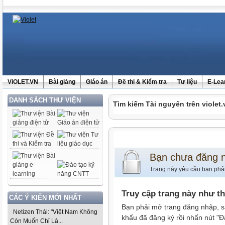
ViOLET.VN
Bài giảng
Giáo án
Đề thi & Kiểm tra
Tư liệu
E-Lea
DANH SÁCH THƯ VIỆN
Tìm kiếm Tài nguyên trên violet.
Bạn chưa đăng 
Trang này yêu cầu bạn phả
Truy cập trang này như t
CÁC Ý KIẾN MỚI NHẤT
Bạn phải mở trang đăng nhập, s
Netizen Thái: "Việt Nam Không
khẩu đã đăng ký rồi nhấn nút "Đ
Còn Muốn Chỉ Là...