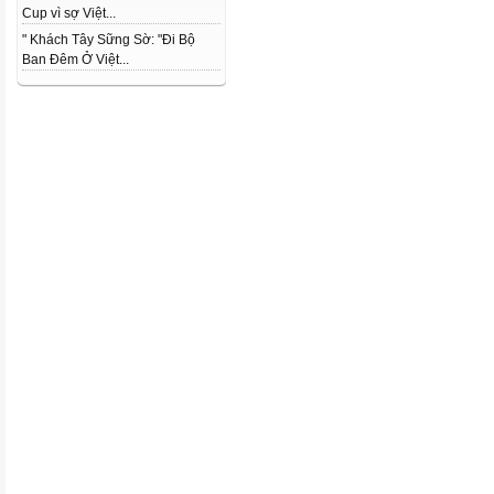
Cup vì sợ Việt...
" Khách Tây Sững Sờ: "Đi Bộ
Ban Đêm Ở Việt...