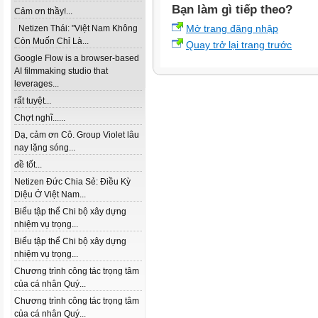
Bạn làm gì tiếp theo?
Cảm ơn thầy!...
Mở trang đăng nhập
Netizen Thái: "Việt Nam Không
Còn Muốn Chỉ Là...
Quay trở lại trang trước
Google Flow is a browser-based
AI filmmaking studio that
leverages...
rất tuyệt...
Chợt nghĩ......
Dạ, cảm ơn Cô. Group Violet lâu
nay lặng sóng...
đề tốt...
Netizen Đức Chia Sẻ: Điều Kỳ
Diệu Ở Việt Nam...
Biểu tập thể Chi bộ xây dựng
nhiệm vụ trọng...
Biểu tập thể Chi bộ xây dựng
nhiệm vụ trọng...
Chương trình công tác trọng tâm
của cá nhân Quý...
Chương trình công tác trọng tâm
của cá nhân Quý...