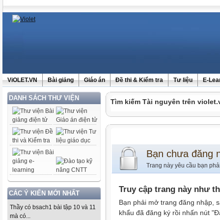
ViOLET.VN
Bài giảng
Giáo án
Đề thi & Kiểm tra
Tư liệu
E-Lea
DANH SÁCH THƯ VIỆN
Tìm kiếm Tài nguyên trên violet.
Bạn chưa đăng 
Trang này yêu cầu bạn phả
Truy cập trang này như t
CÁC Ý KIẾN MỚI NHẤT
Bạn phải mở trang đăng nhập, s
Thầy có bsach1 bài tập 10 và 11
khẩu đã đăng ký rồi nhấn nút "Đ
mà có...