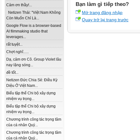
Bạn làm gì tiếp theo?
Cảm ơn thầy!...
Mở trang đăng nhập
Netizen Thái: "Việt Nam Không
Còn Muốn Chỉ Là...
Quay trở lại trang trước
Google Flow is a browser-based
AI filmmaking studio that
leverages...
rất tuyệt...
Chợt nghĩ......
Dạ, cảm ơn Cô. Group Violet lâu
nay lặng sóng...
đề tốt...
Netizen Đức Chia Sẻ: Điều Kỳ
Diệu Ở Việt Nam...
Biểu tập thể Chi bộ xây dựng
nhiệm vụ trọng...
Biểu tập thể Chi bộ xây dựng
nhiệm vụ trọng...
Chương trình công tác trọng tâm
của cá nhân Quý...
Chương trình công tác trọng tâm
của cá nhân Quý...