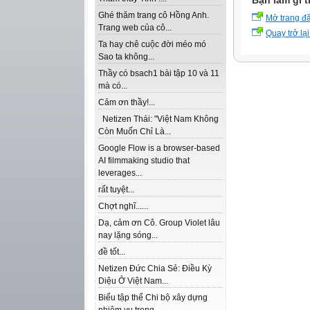
Bạn làm gì t
Ghé thăm trang cô Hồng Anh.
Mở trang đ
Trang web của cô...
Quay trở lại
Ta hay chê cuộc đời méo mó
Sao ta không...
Thầy có bsach1 bài tập 10 và 11
mà có...
Cảm ơn thầy!...
Netizen Thái: "Việt Nam Không
Còn Muốn Chỉ Là...
Google Flow is a browser-based
AI filmmaking studio that
leverages...
rất tuyệt...
Chợt nghĩ......
Dạ, cảm ơn Cô. Group Violet lâu
nay lặng sóng...
đề tốt...
Netizen Đức Chia Sẻ: Điều Kỳ
Diệu Ở Việt Nam...
Biểu tập thể Chi bộ xây dựng