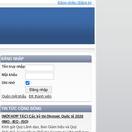
Đăng nhập / Đăng ký
ĐĂNG NHẬP
Tên truy nhập
Mật khẩu
Ghi nhớ
Quên mật khẩu
ĐK thành viên
TIN TỨC CỘNG ĐỒNG
[MỜI HỢP TÁC] Các kỳ thi Olympic Quốc tế 2026
(IMO - IEO - ISO)
Kính gửi Quý Lãnh đạo, Ban Giám hiệu và Quý