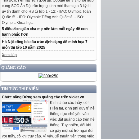
Thầy/Cô, FermatTech (Đối tác Google tại VN) phối hợp
cùng SCO Ấn Độ trân trọng kính mời tham gia 3 kỳ thi
uy tín dành cho HS từ lớp 1 - 12: - IMO: Olympic Toán
Quốc tế. - IEO: Olympic Tiếng Anh Quốc tế. - ISO:
Olympic Khoa học...
5 điều đơn giản cha mẹ nên làm mỗi ngày để con
hạnh phúc hơn
Hà Nội công bố cấu trúc định dạng đề minh họa 7
môn thi lớp 10 năm 2025
Xem tiếp
QUẢNG CÁO
TIN TỨC THƯ VIỆN
Chức năng Dừng xem quảng cáo trên violet.vn
Kính chào các thầy, cô!
Hiện tại, kinh phí duy trì hệ
thống dựa chủ yếu vào
việc đặt quảng cáo trên hệ
thống. Tuy nhiên, đôi khi
có gây một số trở ngại đối
với thầy, cô khi truy cập. Vì vậy, để thuận tiện trong việc