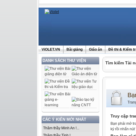
ViOLET.VN
Bài giảng
Giáo án
Đề thi & Kiểm t
DANH SÁCH THƯ VIỆN
Tìm kiếm Tài n
Bạ
Tran
Truy cập tr
CÁC Ý KIẾN MỚI NHẤT
Bạn phải mở tr
Thăm thầy Minh An !...
ký rồi nhấn nút
Thăm thầy Tình !...