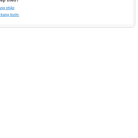
iếp theo?
ăng nhập
 trang trước