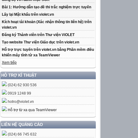
Bài 1: Hướng dẫn tạo đề thi trắc nghiệm trực tuyến
Lấy lại Mật khẩu trên violet.vn
Kích hoạt tài khoản (Xác nhận thông tin liên hệ) trên
violet.vn
Đăng ký Thành viên trên Thư viện ViOLET
Tạo website Thư viện Giáo dục trên violet.vn
Hỗ trợ trực tuyến trên violet.vn bằng Phần mềm điều
khiển máy tính từ xa TeamViewer
Xem tiếp
HỖ TRỢ KĨ THUẬT
(024) 62 930 536
0919 1248 99
hotro@violet.vn
Hỗ trợ từ xa qua TeamViewer
LIÊN HỆ QUẢNG CÁO
(024) 66 745 632