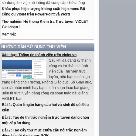
sử dụng thư viện hệ thống đã cung cấp chức năng...
Khắc phục hiện tượng không xuất hiện menu Bộ
công cụ Violet trên PowerPoint và Word
Thử nghiệm Hệ thống Kiểm tra Trực tuyến ViOLET
Giai đoạn 1
Xem tiếp
HƯỚNG DẪN SỬ DỤNG THƯ VIỆN
Xác thực Thông tin thành viên trên violet.vn
Sau khi đã đăng ký thành
công và trở thành thành
viên của Thư viện trực
tuyến, nếu bạn muốn tạo
trang riêng cho Trường, Phòng Giáo dục, Sở Giáo dục,
cho cá nhân mình hay bạn muốn soạn thảo bài giảng
điện tử trực tuyến bằng công cụ soạn thảo bài giảng
ViOLET, bạn...
Bài 4: Quản lí ngân hàng câu hỏi và sinh đề có điều
kiện
Bài 3: Tạo đề thi trắc nghiệm trực tuyến dạng chọn
một đáp án đúng
Bài 2: Tạo cây thư mục chứa câu hỏi trắc nghiệm
đồng bộ với danh mục SGK