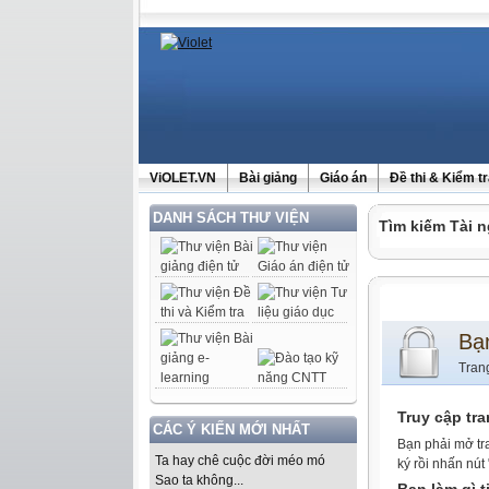
ViOLET.VN
Bài giảng
Giáo án
Đề thi & Kiểm t
DANH SÁCH THƯ VIỆN
Tìm kiếm Tài n
Bạ
Tran
Truy cập tr
CÁC Ý KIẾN MỚI NHẤT
Bạn phải mở tr
Ta hay chê cuộc đời méo mó
ký rồi nhấn nút
Sao ta không...