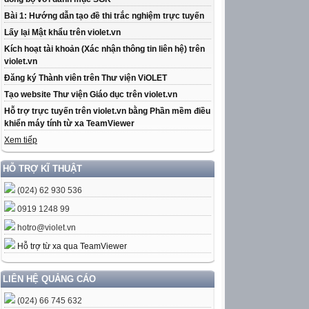
Bài 1: Hướng dẫn tạo đề thi trắc nghiệm trực tuyến
Lấy lại Mật khẩu trên violet.vn
Kích hoạt tài khoản (Xác nhận thông tin liên hệ) trên
violet.vn
Đăng ký Thành viên trên Thư viện ViOLET
Tạo website Thư viện Giáo dục trên violet.vn
Hỗ trợ trực tuyến trên violet.vn bằng Phần mềm điều
khiển máy tính từ xa TeamViewer
Xem tiếp
HỖ TRỢ KĨ THUẬT
(024) 62 930 536
0919 1248 99
hotro@violet.vn
Hỗ trợ từ xa qua TeamViewer
LIÊN HỆ QUẢNG CÁO
(024) 66 745 632