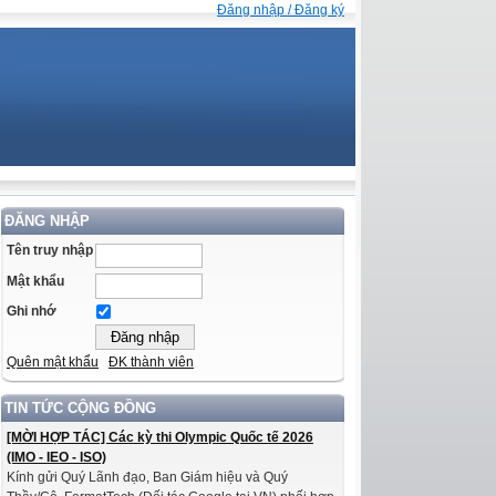
Đăng nhập / Đăng ký
ĐĂNG NHẬP
Tên truy nhập
Mật khẩu
Ghi nhớ
Quên mật khẩu
ĐK thành viên
TIN TỨC CỘNG ĐỒNG
[MỜI HỢP TÁC] Các kỳ thi Olympic Quốc tế 2026
(IMO - IEO - ISO)
Kính gửi Quý Lãnh đạo, Ban Giám hiệu và Quý