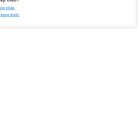
iếp theo?
ăng nhập
 trang trước