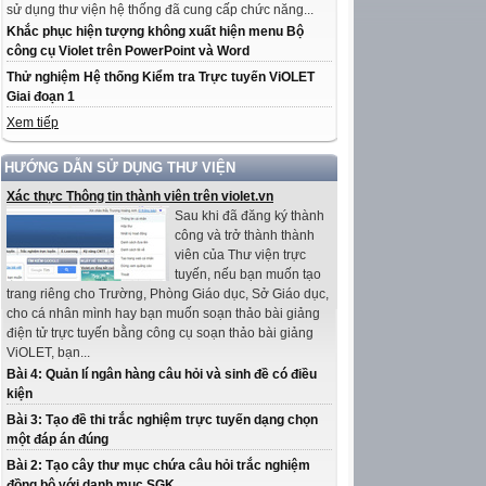
sử dụng thư viện hệ thống đã cung cấp chức năng...
Khắc phục hiện tượng không xuất hiện menu Bộ
công cụ Violet trên PowerPoint và Word
Thử nghiệm Hệ thống Kiểm tra Trực tuyến ViOLET
Giai đoạn 1
Xem tiếp
HƯỚNG DẪN SỬ DỤNG THƯ VIỆN
Xác thực Thông tin thành viên trên violet.vn
Sau khi đã đăng ký thành
công và trở thành thành
viên của Thư viện trực
tuyến, nếu bạn muốn tạo
trang riêng cho Trường, Phòng Giáo dục, Sở Giáo dục,
cho cá nhân mình hay bạn muốn soạn thảo bài giảng
điện tử trực tuyến bằng công cụ soạn thảo bài giảng
ViOLET, bạn...
Bài 4: Quản lí ngân hàng câu hỏi và sinh đề có điều
kiện
Bài 3: Tạo đề thi trắc nghiệm trực tuyến dạng chọn
một đáp án đúng
Bài 2: Tạo cây thư mục chứa câu hỏi trắc nghiệm
đồng bộ với danh mục SGK