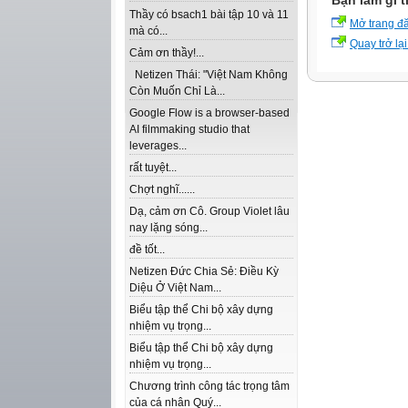
Bạn làm gì t
Thầy có bsach1 bài tập 10 và 11
Mở trang đ
mà có...
Quay trở lại
Cảm ơn thầy!...
Netizen Thái: "Việt Nam Không
Còn Muốn Chỉ Là...
Google Flow is a browser-based
AI filmmaking studio that
leverages...
rất tuyệt...
Chợt nghĩ......
Dạ, cảm ơn Cô. Group Violet lâu
nay lặng sóng...
đề tốt...
Netizen Đức Chia Sẻ: Điều Kỳ
Diệu Ở Việt Nam...
Biểu tập thể Chi bộ xây dựng
nhiệm vụ trọng...
Biểu tập thể Chi bộ xây dựng
nhiệm vụ trọng...
Chương trình công tác trọng tâm
của cá nhân Quý...