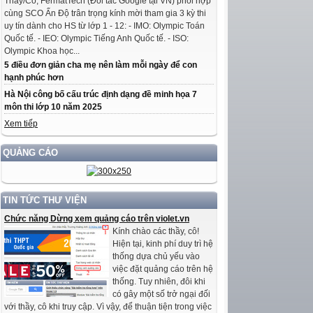
Thầy/Cô, FermatTech (Đối tác Google tại VN) phối hợp
cùng SCO Ấn Độ trân trọng kính mời tham gia 3 kỳ thi
uy tín dành cho HS từ lớp 1 - 12: - IMO: Olympic Toán
Quốc tế. - IEO: Olympic Tiếng Anh Quốc tế. - ISO:
Olympic Khoa học...
5 điều đơn giản cha mẹ nên làm mỗi ngày để con
hạnh phúc hơn
Hà Nội công bố cấu trúc định dạng đề minh họa 7
môn thi lớp 10 năm 2025
Xem tiếp
QUẢNG CÁO
TIN TỨC THƯ VIỆN
Chức năng Dừng xem quảng cáo trên violet.vn
Kính chào các thầy, cô!
Hiện tại, kinh phí duy trì hệ
thống dựa chủ yếu vào
việc đặt quảng cáo trên hệ
thống. Tuy nhiên, đôi khi
có gây một số trở ngại đối
với thầy, cô khi truy cập. Vì vậy, để thuận tiện trong việc