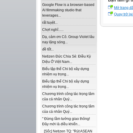
Bạn làm gì t
Google Flow is a browser-based
Mở trang đ
AI filmmaking studio that
Quay trở lại
leverages...
rất tuyệt...
Chợt nghĩ......
Dạ, cảm ơn Cô. Group Violet lâu
nay lặng sóng...
đề tốt...
Netizen Đức Chia Sẻ: Điều Kỳ
Diệu Ở Việt Nam...
Biểu tập thể Chi bộ xây dựng
nhiệm vụ trọng...
Biểu tập thể Chi bộ xây dựng
nhiệm vụ trọng...
Chương trình công tác trọng tâm
của cá nhân Quý...
Chương trình công tác trọng tâm
của cá nhân Quý...
" Đừng lầm tưởng giao thông!
Đây mới là điều khiến...
[Sốc] Netizen TQ: "Rút ASEAN