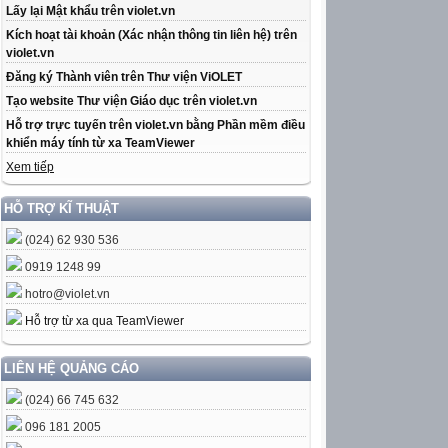
Lấy lại Mật khẩu trên violet.vn
Kích hoạt tài khoản (Xác nhận thông tin liên hệ) trên
violet.vn
Đăng ký Thành viên trên Thư viện ViOLET
Tạo website Thư viện Giáo dục trên violet.vn
Hỗ trợ trực tuyến trên violet.vn bằng Phần mềm điều
khiển máy tính từ xa TeamViewer
Xem tiếp
HỖ TRỢ KĨ THUẬT
(024) 62 930 536
0919 1248 99
hotro@violet.vn
Hỗ trợ từ xa qua TeamViewer
LIÊN HỆ QUẢNG CÁO
(024) 66 745 632
096 181 2005