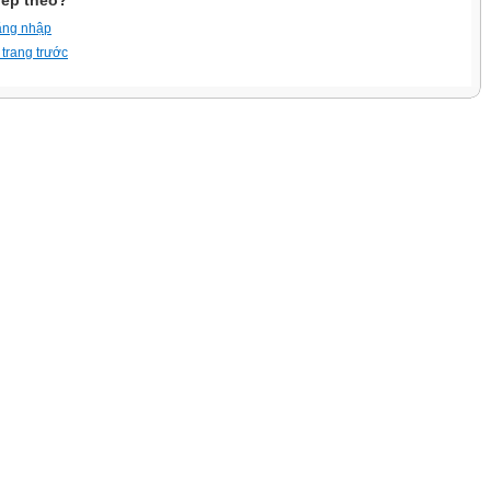
iếp theo?
ăng nhập
 trang trước