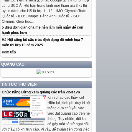
Thầy/Cô, FermatTech (Đối tác Google tại VN) phối hợp
cùng SCO Ấn Độ trân trọng kính mời tham gia 3 kỳ thi
uy tín dành cho HS từ lớp 1 - 12: - IMO: Olympic Toán
Quốc tế. - IEO: Olympic Tiếng Anh Quốc tế. - ISO:
Olympic Khoa học...
5 điều đơn giản cha mẹ nên làm mỗi ngày để con
hạnh phúc hơn
Hà Nội công bố cấu trúc định dạng đề minh họa 7
môn thi lớp 10 năm 2025
Xem tiếp
QUẢNG CÁO
TIN TỨC THƯ VIỆN
Chức năng Dừng xem quảng cáo trên violet.vn
Kính chào các thầy, cô!
Hiện tại, kinh phí duy trì hệ
thống dựa chủ yếu vào
việc đặt quảng cáo trên hệ
thống. Tuy nhiên, đôi khi
có gây một số trở ngại đối
với thầy, cô khi truy cập. Vì vậy, để thuận tiện trong việc