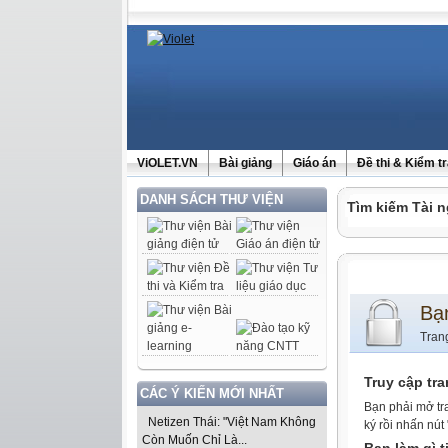
ViOLET.VN
Bài giảng
Giáo án
Đề thi & Kiểm t
DANH SÁCH THƯ VIỆN
Tìm kiếm Tài n
Bạ
Tran
Truy cập tr
CÁC Ý KIẾN MỚI NHẤT
Bạn phải mở tr
Netizen Thái: "Việt Nam Không
ký rồi nhấn nút
Còn Muốn Chỉ Là...