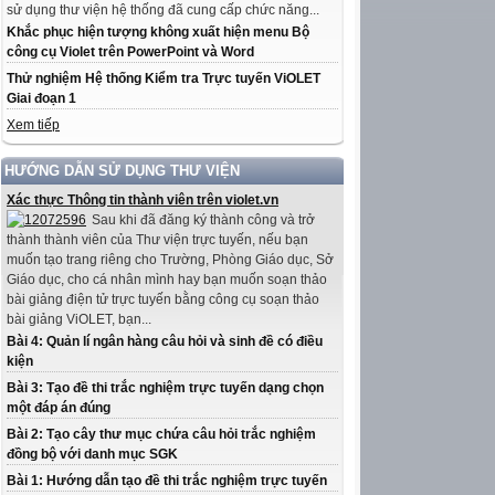
sử dụng thư viện hệ thống đã cung cấp chức năng...
Khắc phục hiện tượng không xuất hiện menu Bộ
công cụ Violet trên PowerPoint và Word
Thử nghiệm Hệ thống Kiểm tra Trực tuyến ViOLET
Giai đoạn 1
Xem tiếp
HƯỚNG DẪN SỬ DỤNG THƯ VIỆN
Xác thực Thông tin thành viên trên violet.vn
Sau khi đã đăng ký thành công và trở
thành thành viên của Thư viện trực tuyến, nếu bạn
muốn tạo trang riêng cho Trường, Phòng Giáo dục, Sở
Giáo dục, cho cá nhân mình hay bạn muốn soạn thảo
bài giảng điện tử trực tuyến bằng công cụ soạn thảo
bài giảng ViOLET, bạn...
Bài 4: Quản lí ngân hàng câu hỏi và sinh đề có điều
kiện
Bài 3: Tạo đề thi trắc nghiệm trực tuyến dạng chọn
một đáp án đúng
Bài 2: Tạo cây thư mục chứa câu hỏi trắc nghiệm
đồng bộ với danh mục SGK
Bài 1: Hướng dẫn tạo đề thi trắc nghiệm trực tuyến