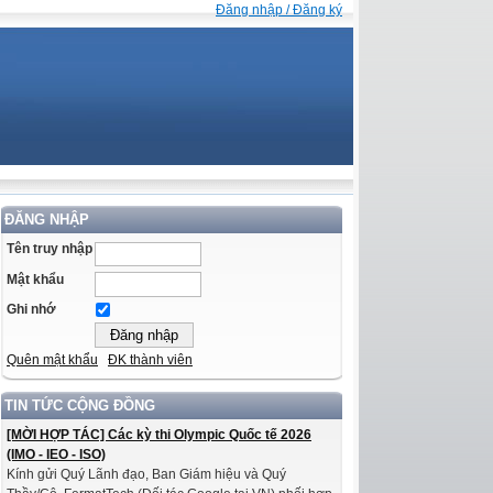
Đăng nhập / Đăng ký
ĐĂNG NHẬP
Tên truy nhập
Mật khẩu
Ghi nhớ
Quên mật khẩu
ĐK thành viên
TIN TỨC CỘNG ĐỒNG
[MỜI HỢP TÁC] Các kỳ thi Olympic Quốc tế 2026
(IMO - IEO - ISO)
Kính gửi Quý Lãnh đạo, Ban Giám hiệu và Quý