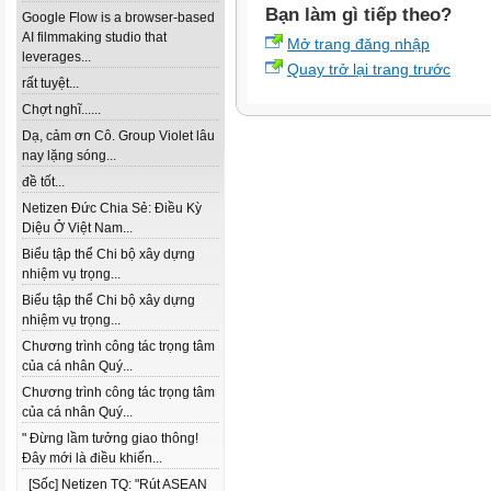
Bạn làm gì tiếp theo?
Google Flow is a browser-based
AI filmmaking studio that
Mở trang đăng nhập
leverages...
Quay trở lại trang trước
rất tuyệt...
Chợt nghĩ......
Dạ, cảm ơn Cô. Group Violet lâu
nay lặng sóng...
đề tốt...
Netizen Đức Chia Sẻ: Điều Kỳ
Diệu Ở Việt Nam...
Biểu tập thể Chi bộ xây dựng
nhiệm vụ trọng...
Biểu tập thể Chi bộ xây dựng
nhiệm vụ trọng...
Chương trình công tác trọng tâm
của cá nhân Quý...
Chương trình công tác trọng tâm
của cá nhân Quý...
" Đừng lầm tưởng giao thông!
Đây mới là điều khiến...
[Sốc] Netizen TQ: "Rút ASEAN