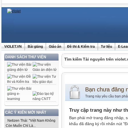
ViOLET.VN
Bài giảng
Giáo án
Đề thi & Kiểm tra
Tư liệu
E-Lea
DANH SÁCH THƯ VIỆN
Tìm kiếm Tài nguyên trên violet.
Bạn chưa đăng 
Trang này yêu cầu bạn phả
Truy cập trang này như t
CÁC Ý KIẾN MỚI NHẤT
Bạn phải mở trang đăng nhập, s
Netizen Thái: "Việt Nam Không
khẩu đã đăng ký rồi nhấn nút "Đ
Còn Muốn Chỉ Là...