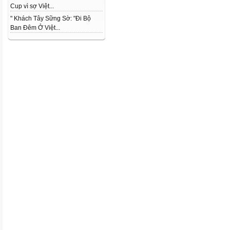
Cup vì sợ Việt...
" Khách Tây Sững Sờ: "Đi Bộ
Ban Đêm Ở Việt...