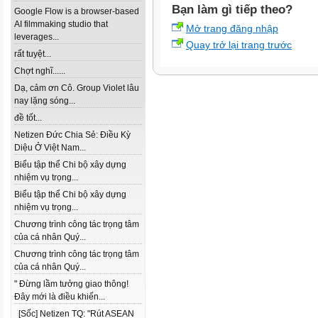
Bạn làm gì tiếp theo?
Google Flow is a browser-based
AI filmmaking studio that
Mở trang đăng nhập
leverages...
Quay trở lại trang trước
rất tuyệt...
Chợt nghĩ......
Dạ, cảm ơn Cô. Group Violet lâu
nay lặng sóng...
đề tốt...
Netizen Đức Chia Sẻ: Điều Kỳ
Diệu Ở Việt Nam...
Biểu tập thể Chi bộ xây dựng
nhiệm vụ trọng...
Biểu tập thể Chi bộ xây dựng
nhiệm vụ trọng...
Chương trình công tác trọng tâm
của cá nhân Quý...
Chương trình công tác trọng tâm
của cá nhân Quý...
" Đừng lầm tưởng giao thông!
Đây mới là điều khiến...
[Sốc] Netizen TQ: "Rút ASEAN