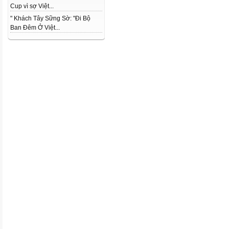
Cup vì sợ Việt...
" Khách Tây Sững Sờ: "Đi Bộ
Ban Đêm Ở Việt...