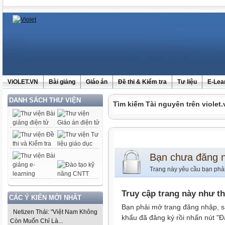
ViOLET.VN
Bài giảng
Giáo án
Đề thi & Kiểm tra
Tư liệu
E-Lea
DANH SÁCH THƯ VIỆN
Tìm kiếm Tài nguyên trên violet.
Bạn chưa đăng 
Trang này yêu cầu bạn phả
Truy cập trang này như t
CÁC Ý KIẾN MỚI NHẤT
Bạn phải mở trang đăng nhập, s
Netizen Thái: "Việt Nam Không
khẩu đã đăng ký rồi nhấn nút "Đ
Còn Muốn Chỉ Là...