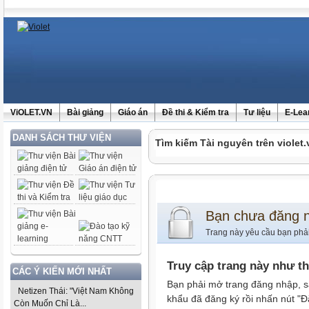
ViOLET.VN
Bài giảng
Giáo án
Đề thi & Kiểm tra
Tư liệu
E-Lea
DANH SÁCH THƯ VIỆN
Tìm kiếm Tài nguyên trên violet.
Bạn chưa đăng 
Trang này yêu cầu bạn phả
Truy cập trang này như t
CÁC Ý KIẾN MỚI NHẤT
Bạn phải mở trang đăng nhập, s
Netizen Thái: "Việt Nam Không
khẩu đã đăng ký rồi nhấn nút "Đ
Còn Muốn Chỉ Là...