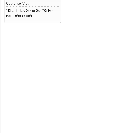
Cup vì sợ Việt...
" Khách Tây Sững Sờ: "Đi Bộ
Ban Đêm Ở Việt...