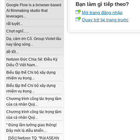
Bạn làm gì tiếp theo?
Google Flow is a browser-based
AI filmmaking studio that
Mở trang đăng nhập
leverages...
Quay trở lại trang trước
rất tuyệt...
Chợt nghĩ......
Dạ, cảm ơn Cô. Group Violet lâu
nay lặng sóng...
đề tốt...
Netizen Đức Chia Sẻ: Điều Kỳ
Diệu Ở Việt Nam...
Biểu tập thể Chi bộ xây dựng
nhiệm vụ trọng...
Biểu tập thể Chi bộ xây dựng
nhiệm vụ trọng...
Chương trình công tác trọng tâm
của cá nhân Quý...
Chương trình công tác trọng tâm
của cá nhân Quý...
" Đừng lầm tưởng giao thông!
Đây mới là điều khiến...
[Sốc] Netizen TQ: "Rút ASEAN