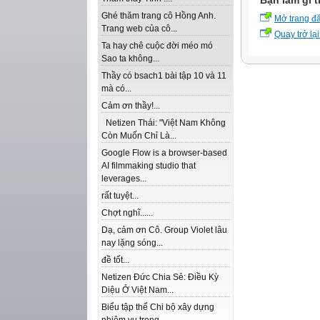
Bạn làm gì t
Ghé thăm trang cô Hồng Anh.
Mở trang đ
Trang web của cô...
Quay trở lại
Ta hay chê cuộc đời méo mó
Sao ta không...
Thầy có bsach1 bài tập 10 và 11
mà có...
Cảm ơn thầy!...
Netizen Thái: "Việt Nam Không
Còn Muốn Chỉ Là...
Google Flow is a browser-based
AI filmmaking studio that
leverages...
rất tuyệt...
Chợt nghĩ......
Dạ, cảm ơn Cô. Group Violet lâu
nay lặng sóng...
đề tốt...
Netizen Đức Chia Sẻ: Điều Kỳ
Diệu Ở Việt Nam...
Biểu tập thể Chi bộ xây dựng