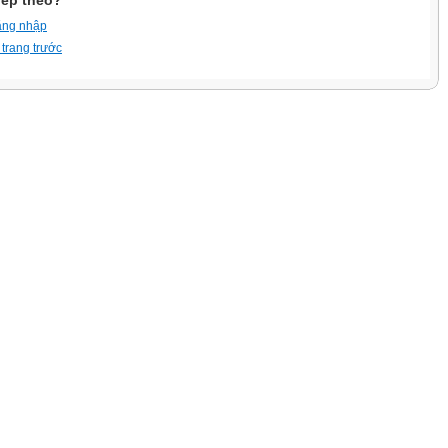
iếp theo?
ăng nhập
 trang trước