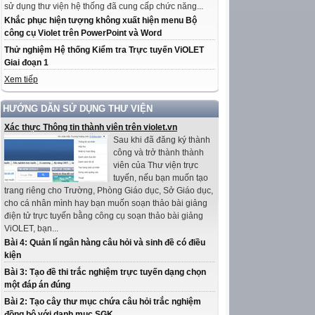
sử dụng thư viện hệ thống đã cung cấp chức năng...
Khắc phục hiện tượng không xuất hiện menu Bộ
công cụ Violet trên PowerPoint và Word
Thử nghiệm Hệ thống Kiểm tra Trực tuyến ViOLET
Giai đoạn 1
Xem tiếp
HƯỚNG DẪN SỬ DỤNG THƯ VIỆN
Xác thực Thông tin thành viên trên violet.vn
Sau khi đã đăng ký thành
công và trở thành thành
viên của Thư viện trực
tuyến, nếu bạn muốn tạo
trang riêng cho Trường, Phòng Giáo dục, Sở Giáo dục,
cho cá nhân mình hay bạn muốn soạn thảo bài giảng
điện tử trực tuyến bằng công cụ soạn thảo bài giảng
ViOLET, bạn...
Bài 4: Quản lí ngân hàng câu hỏi và sinh đề có điều
kiện
Bài 3: Tạo đề thi trắc nghiệm trực tuyến dạng chọn
một đáp án đúng
Bài 2: Tạo cây thư mục chứa câu hỏi trắc nghiệm
đồng bộ với danh mục SGK