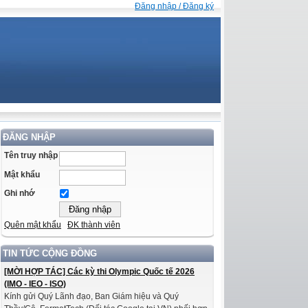
Đăng nhập / Đăng ký
ĐĂNG NHẬP
Tên truy nhập
Mật khẩu
Ghi nhớ
Quên mật khẩu
ĐK thành viên
TIN TỨC CỘNG ĐỒNG
[MỜI HỢP TÁC] Các kỳ thi Olympic Quốc tế 2026
(IMO - IEO - ISO)
Kính gửi Quý Lãnh đạo, Ban Giám hiệu và Quý