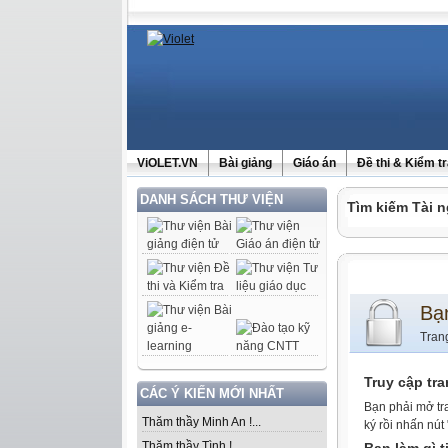
ViOLET.VN
Bài giảng
Giáo án
Đề thi & Kiểm t
DANH SÁCH THƯ VIỆN
Tìm kiếm Tài n
Bạ
Tran
Truy cập tr
CÁC Ý KIẾN MỚI NHẤT
Bạn phải mở tr
Thăm thầy Minh An !...
ký rồi nhấn nút
Thăm thầy Tình !...