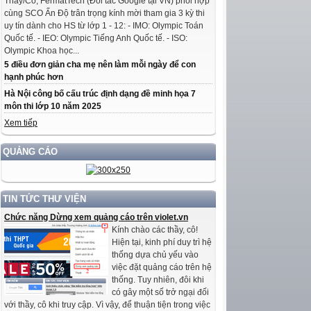
Thầy/Cô, FermatTech (Đối tác Google tại VN) phối hợp
cùng SCO Ấn Độ trân trọng kính mời tham gia 3 kỳ thi
uy tín dành cho HS từ lớp 1 - 12: - IMO: Olympic Toán
Quốc tế. - IEO: Olympic Tiếng Anh Quốc tế. - ISO:
Olympic Khoa học...
5 điều đơn giản cha mẹ nên làm mỗi ngày để con
hạnh phúc hơn
Hà Nội công bố cấu trúc định dạng đề minh họa 7
môn thi lớp 10 năm 2025
Xem tiếp
QUẢNG CÁO
TIN TỨC THƯ VIỆN
Chức năng Dừng xem quảng cáo trên violet.vn
Kính chào các thầy, cô!
Hiện tại, kinh phí duy trì hệ
thống dựa chủ yếu vào
việc đặt quảng cáo trên hệ
thống. Tuy nhiên, đôi khi
có gây một số trở ngại đối
với thầy, cô khi truy cập. Vì vậy, để thuận tiện trong việc