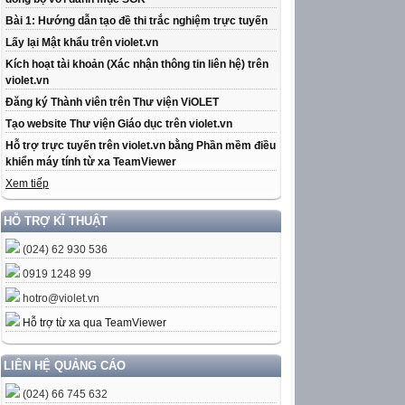
Bài 1: Hướng dẫn tạo đề thi trắc nghiệm trực tuyến
Lấy lại Mật khẩu trên violet.vn
Kích hoạt tài khoản (Xác nhận thông tin liên hệ) trên
violet.vn
Đăng ký Thành viên trên Thư viện ViOLET
Tạo website Thư viện Giáo dục trên violet.vn
Hỗ trợ trực tuyến trên violet.vn bằng Phần mềm điều
khiển máy tính từ xa TeamViewer
Xem tiếp
HỖ TRỢ KĨ THUẬT
(024) 62 930 536
0919 1248 99
hotro@violet.vn
Hỗ trợ từ xa qua TeamViewer
LIÊN HỆ QUẢNG CÁO
(024) 66 745 632