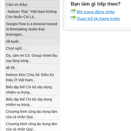
Bạn làm gì tiếp theo?
Cảm ơn thầy!...
Mở trang đăng nhập
Netizen Thái: "Việt Nam Không
Còn Muốn Chỉ Là...
Quay trở lại trang trước
Google Flow is a browser-based
AI filmmaking studio that
leverages...
rất tuyệt...
Chợt nghĩ......
Dạ, cảm ơn Cô. Group Violet lâu
nay lặng sóng...
đề tốt...
Netizen Đức Chia Sẻ: Điều Kỳ
Diệu Ở Việt Nam...
Biểu tập thể Chi bộ xây dựng
nhiệm vụ trọng...
Biểu tập thể Chi bộ xây dựng
nhiệm vụ trọng...
Chương trình công tác trọng tâm
của cá nhân Quý...
Chương trình công tác trọng tâm
của cá nhân Quý...