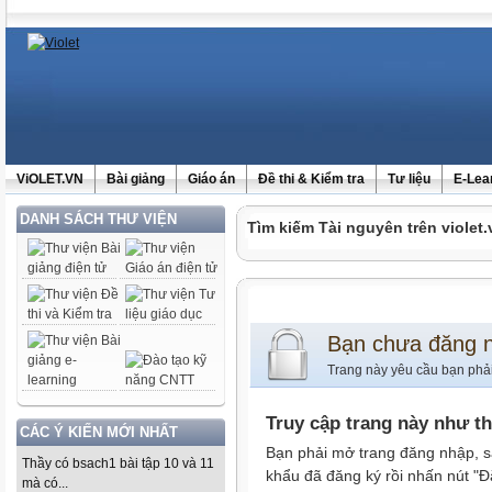
ViOLET.VN
Bài giảng
Giáo án
Đề thi & Kiểm tra
Tư liệu
E-Lea
DANH SÁCH THƯ VIỆN
Tìm kiếm Tài nguyên trên violet.
Bạn chưa đăng 
Trang này yêu cầu bạn phả
Truy cập trang này như t
CÁC Ý KIẾN MỚI NHẤT
Bạn phải mở trang đăng nhập, s
Thầy có bsach1 bài tập 10 và 11
khẩu đã đăng ký rồi nhấn nút "Đ
mà có...