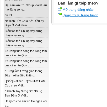
Bạn làm gì tiếp theo?
Dạ, cảm ơn Cô. Group Violet lâu
Mở trang đăng nhập
nay lặng sóng...
Quay trở lại trang trước
đề tốt...
Netizen Đức Chia Sẻ: Điều Kỳ
Diệu Ở Việt Nam...
Biểu tập thể Chi bộ xây dựng
nhiệm vụ trọng...
Biểu tập thể Chi bộ xây dựng
nhiệm vụ trọng...
Chương trình công tác trọng tâm
của cá nhân Quý...
Chương trình công tác trọng tâm
của cá nhân Quý...
" Đừng lầm tưởng giao thông!
Đây mới là điều khiến...
[Sốc] Netizen TQ: "Rút ASEAN
Cup vì sợ Việt...
" Khách Tây Sững Sờ: "Đi Bộ
Ban Đêm Ở Việt...
thầy cô cho em xin file nghe với
ạ!...