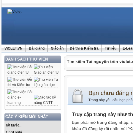
ViOLET.VN
Bài giảng
Giáo án
Đề thi & Kiểm tra
Tư liệu
E-Lea
DANH SÁCH THƯ VIỆN
Tìm kiếm Tài nguyên trên violet.
Bạn chưa đăng 
Trang này yêu cầu bạn phả
Truy cập trang này như t
CÁC Ý KIẾN MỚI NHẤT
Bạn phải mở trang đăng nhập, s
rất tuyệt...
khẩu đã đăng ký rồi nhấn nút "Đ
Chợt nghĩ......