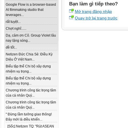
Bạn làm gì tiếp theo?
Google Flow is a browser-based
AI filmmaking studio that
Mở trang đăng nhập
leverages...
Quay trở lại trang trước
rất tuyệt...
Chợt nghĩ......
Dạ, cảm ơn Cô. Group Violet lâu
nay lặng sóng...
đề tốt...
Netizen Đức Chia Sẻ: Điều Kỳ
Diệu Ở Việt Nam...
Biểu tập thể Chi bộ xây dựng
nhiệm vụ trọng...
Biểu tập thể Chi bộ xây dựng
nhiệm vụ trọng...
Chương trình công tác trọng tâm
của cá nhân Quý...
Chương trình công tác trọng tâm
của cá nhân Quý...
" Đừng lầm tưởng giao thông!
Đây mới là điều khiến...
[Sốc] Netizen TQ: "Rút ASEAN