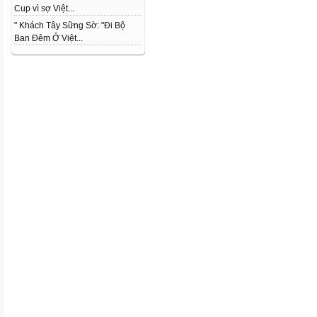
Cup vì sợ Việt...
" Khách Tây Sững Sờ: "Đi Bộ
Ban Đêm Ở Việt...