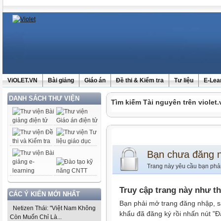
ViOLET.VN
Bài giảng
Giáo án
Đề thi & Kiểm tra
Tư liệu
E-Lea
DANH SÁCH THƯ VIỆN
Tìm kiếm Tài nguyên trên violet.
Bạn chưa đăng 
Trang này yêu cầu bạn phả
Truy cập trang này như t
CÁC Ý KIẾN MỚI NHẤT
Bạn phải mở trang đăng nhập, s
Netizen Thái: "Việt Nam Không
khẩu đã đăng ký rồi nhấn nút "Đ
Còn Muốn Chỉ Là...