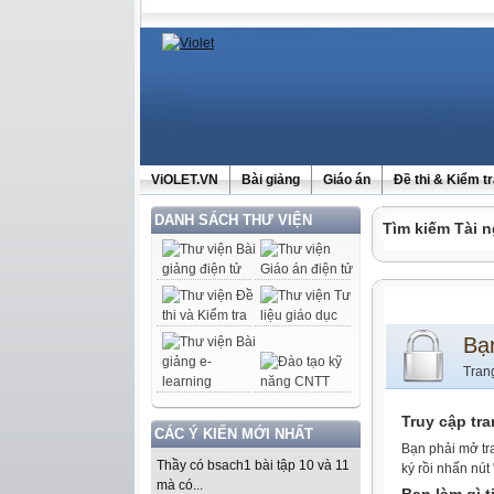
ViOLET.VN
Bài giảng
Giáo án
Đề thi & Kiểm t
DANH SÁCH THƯ VIỆN
Tìm kiếm Tài n
Bạ
Tran
Truy cập tr
CÁC Ý KIẾN MỚI NHẤT
Bạn phải mở tr
Thầy có bsach1 bài tập 10 và 11
ký rồi nhấn nút
mà có...