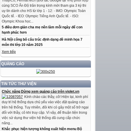
Thầy/Cô, FermatTech (Đối tác Google tại VN) phối hợp
cùng SCO Ấn Độ trân trọng kính mời tham gia 3 kỳ thi
uy tín dành cho HS từ lớp 1 - 12: - IMO: Olympic Toán
Quốc tế. - IEO: Olympic Tiếng Anh Quốc tế. - ISO:
Olympic Khoa học...
5 điều đơn giản cha mẹ nên làm mỗi ngày để con
hạnh phúc hơn
Hà Nội công bố cấu trúc định dạng đề minh họa 7
môn thi lớp 10 năm 2025
Xem tiếp
QUẢNG CÁO
TIN TỨC THƯ VIỆN
Chức năng Dừng xem quảng cáo trên violet.vn
Kính chào các thầy, cô! Hiện tại, kinh phí
duy trì hệ thống dựa chủ yếu vào việc đặt quảng cáo
trên hệ thống. Tuy nhiên, đôi khi có gây một số trở ngại
đối với thầy, cô khi truy cập. Vì vậy, để thuận tiện trong
việc sử dụng thư viện hệ thống đã cung cấp chức
năng...
Khắc phục hiện tượng không xuất hiện menu Bộ