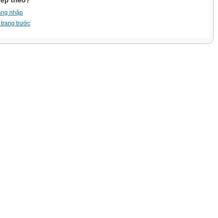
iếp theo?
ăng nhập
 trang trước