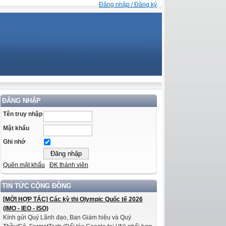
Đăng nhập / Đăng ký
ĐĂNG NHẬP
Tên truy nhập
Mật khẩu
Ghi nhớ
Quên mật khẩu
ĐK thành viên
TIN TỨC CỘNG ĐỒNG
[MỜI HỢP TÁC] Các kỳ thi Olympic Quốc tế 2026
(IMO - IEO - ISO)
Kính gửi Quý Lãnh đạo, Ban Giám hiệu và Quý