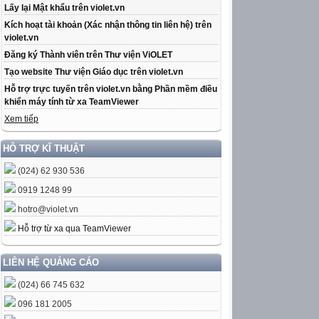
Lấy lại Mật khẩu trên violet.vn
Kích hoạt tài khoản (Xác nhận thông tin liên hệ) trên
violet.vn
Đăng ký Thành viên trên Thư viện ViOLET
Tạo website Thư viện Giáo dục trên violet.vn
Hỗ trợ trực tuyến trên violet.vn bằng Phần mềm điều
khiển máy tính từ xa TeamViewer
Xem tiếp
HỖ TRỢ KĨ THUẬT
(024) 62 930 536
0919 1248 99
hotro@violet.vn
Hỗ trợ từ xa qua TeamViewer
LIÊN HỆ QUẢNG CÁO
(024) 66 745 632
096 181 2005