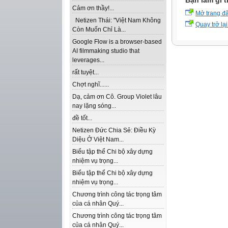
Bạn làm gì t
Cảm ơn thầy!...
Mở trang đ
Netizen Thái: "Việt Nam Không
Quay trở lại
Còn Muốn Chỉ Là...
Google Flow is a browser-based
AI filmmaking studio that
leverages...
rất tuyệt...
Chợt nghĩ......
Dạ, cảm ơn Cô. Group Violet lâu
nay lặng sóng...
đề tốt...
Netizen Đức Chia Sẻ: Điều Kỳ
Diệu Ở Việt Nam...
Biểu tập thể Chi bộ xây dựng
nhiệm vụ trọng...
Biểu tập thể Chi bộ xây dựng
nhiệm vụ trọng...
Chương trình công tác trọng tâm
của cá nhân Quý...
Chương trình công tác trọng tâm
của cá nhân Quý...