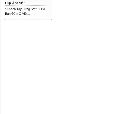
Cup vì sợ Việt...
" Khách Tây Sững Sờ: "Đi Bộ
Ban Đêm Ở Việt...