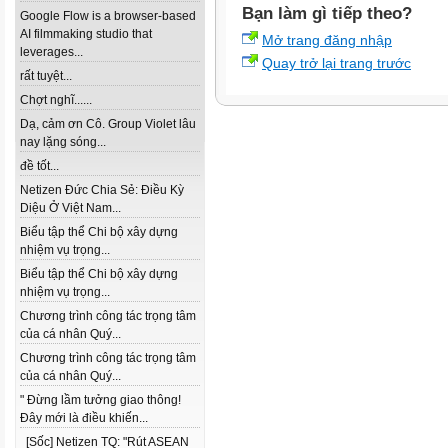
Bạn làm gì tiếp theo?
Google Flow is a browser-based
AI filmmaking studio that
Mở trang đăng nhập
leverages...
Quay trở lại trang trước
rất tuyệt...
Chợt nghĩ......
Dạ, cảm ơn Cô. Group Violet lâu
nay lặng sóng...
đề tốt...
Netizen Đức Chia Sẻ: Điều Kỳ
Diệu Ở Việt Nam...
Biểu tập thể Chi bộ xây dựng
nhiệm vụ trọng...
Biểu tập thể Chi bộ xây dựng
nhiệm vụ trọng...
Chương trình công tác trọng tâm
của cá nhân Quý...
Chương trình công tác trọng tâm
của cá nhân Quý...
" Đừng lầm tưởng giao thông!
Đây mới là điều khiến...
[Sốc] Netizen TQ: "Rút ASEAN