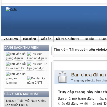
ViOLET.VN
Bài giảng
Giáo án
Đề thi & Kiểm tra
Tư liệu
E-Lea
DANH SÁCH THƯ VIỆN
Tìm kiếm Tài nguyên trên violet.
Bạn chưa đăng 
Trang này yêu cầu bạn phả
Truy cập trang này như t
CÁC Ý KIẾN MỚI NHẤT
Bạn phải mở trang đăng nhập, s
Netizen Thái: "Việt Nam Không
khẩu đã đăng ký rồi nhấn nút "Đ
Còn Muốn Chỉ Là...