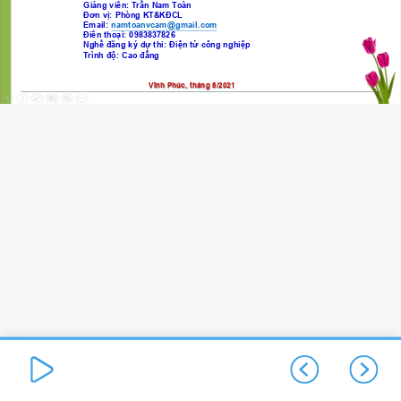
Giảng viên: Trần Nam Toàn
Đơn vị: Phòng KT&KĐCL
Email:
namtoanvcam@gmail.com
Điên thoại: 0983837826
Nghề đăng ký dự thi: Điện tử công nghiệp
Trình độ: Cao đẳng
Vĩnh Phúc, tháng 8/2021
Vĩnh Phúc, tháng 8/2021