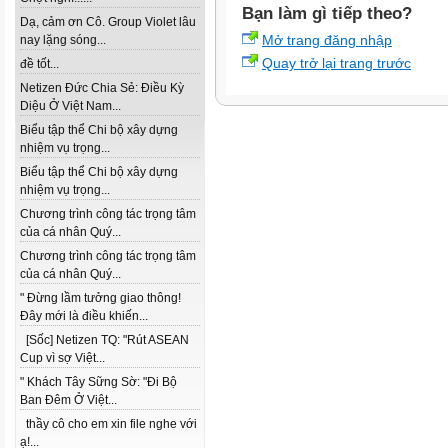
Bạn làm gì tiếp theo?
Dạ, cảm ơn Cô. Group Violet lâu
Mở trang đăng nhập
nay lặng sóng...
Quay trở lại trang trước
đề tốt...
Netizen Đức Chia Sẻ: Điều Kỳ
Diệu Ở Việt Nam...
Biểu tập thể Chi bộ xây dựng
nhiệm vụ trọng...
Biểu tập thể Chi bộ xây dựng
nhiệm vụ trọng...
Chương trình công tác trọng tâm
của cá nhân Quý...
Chương trình công tác trọng tâm
của cá nhân Quý...
" Đừng lầm tưởng giao thông!
Đây mới là điều khiến...
[Sốc] Netizen TQ: "Rút ASEAN
Cup vì sợ Việt...
" Khách Tây Sững Sờ: "Đi Bộ
Ban Đêm Ở Việt...
thầy cô cho em xin file nghe với
ạ!...