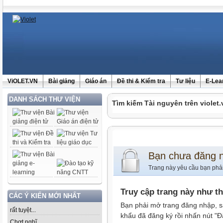
ViOLET.VN
Bài giảng
Giáo án
Đề thi & Kiểm tra
Tư liệu
E-Lea
DANH SÁCH THƯ VIỆN
Tìm kiếm Tài nguyên trên violet.
Bạn chưa đăng 
Trang này yêu cầu bạn phả
Truy cập trang này như t
CÁC Ý KIẾN MỚI NHẤT
Bạn phải mở trang đăng nhập, s
rất tuyệt...
khẩu đã đăng ký rồi nhấn nút "Đ
Chợt nghĩ......