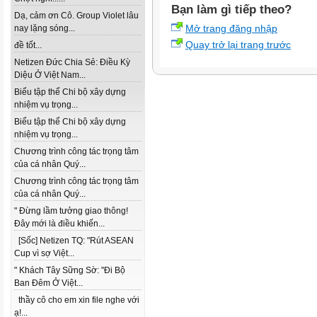
Bạn làm gì tiếp theo?
Dạ, cảm ơn Cô. Group Violet lâu
Mở trang đăng nhập
nay lặng sóng...
Quay trở lại trang trước
đề tốt...
Netizen Đức Chia Sẻ: Điều Kỳ
Diệu Ở Việt Nam...
Biểu tập thể Chi bộ xây dựng
nhiệm vụ trọng...
Biểu tập thể Chi bộ xây dựng
nhiệm vụ trọng...
Chương trình công tác trọng tâm
của cá nhân Quý...
Chương trình công tác trọng tâm
của cá nhân Quý...
" Đừng lầm tưởng giao thông!
Đây mới là điều khiến...
[Sốc] Netizen TQ: "Rút ASEAN
Cup vì sợ Việt...
" Khách Tây Sững Sờ: "Đi Bộ
Ban Đêm Ở Việt...
thầy cô cho em xin file nghe với
ạ!...