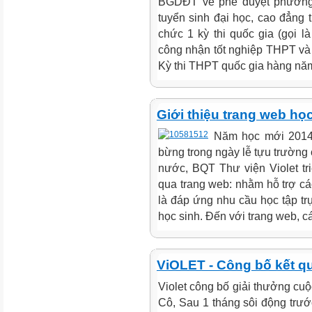
BGDĐT về phê duyệt phương á
tuyển sinh đại học, cao đẳng
chức 1 kỳ thi quốc gia (gọi l
công nhận tốt nghiệp THPT và 
Kỳ thi THPT quốc gia hàng năm
Giới thiệu trang web học
Năm học mới 2014
bừng trong ngày lễ tựu trường 
nước, BQT Thư viện Violet tri
qua trang web: nhằm hỗ trợ các
là đáp ứng nhu cầu học tập trự
học sinh. Đến với trang web, c
ViOLET - Công bố kết q
Violet công bố giải thưởng cu
Cô, Sau 1 tháng sôi động trư