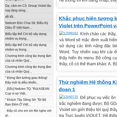
hệ thống thì khi đăng nhập, thầy
Dạ, cảm ơn Cô. Group Violet lâu
nay lặng sóng...
đề tốt...
Khắc phục hiện tượng 
Netizen Đức Chia Sẻ: Điều Kỳ
Violet trên PowerPoint 
Diệu Ở Việt Nam...
Kính chào các thầy,
Biểu tập thể Chi bộ xây dựng
nhiệm vụ trọng...
và Word sẽ mặc định xuất hiện
Biểu tập thể Chi bộ xây dựng
sử dụng các tính năng đặc b
nhiệm vụ trọng...
Word. Tuy nhiên sau khi cài 
Chương trình công tác trọng tâm
thấy hiển thị menu Bộ công cụ
của cá nhân Quý...
thầy, cô có thể tham khảo: A. Bộ
Chương trình công tác trọng tâm
của cá nhân Quý...
" Đừng lầm tưởng giao thông!
Thử nghiệm Hệ thống Ki
Đây mới là điều khiến...
đoạn 1
[Sốc] Netizen TQ: "Rút ASEAN
Cup vì sợ Việt...
Để phục vụ việc ôn 
" Khách Tây Sững Sờ: "Đi Bộ
trắc nghiệm đang được Bộ GD&
Ban Đêm Ở Việt...
Violet xin giới thiệu tới quý t
thầy cô cho em xin file nghe với
tra Trực tuyến ViOLET. Hệ th
ạ!...