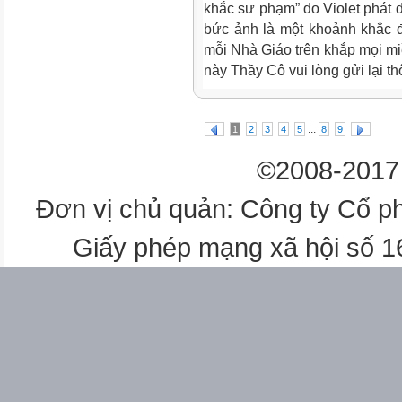
khắc sư phạm” do Violet phát 
bức ảnh là một khoảnh khắc 
mỗi Nhà Giáo trên khắp mọi m
này Thầy Cô vui lòng gửi lại th
...
1
2
3
4
5
8
9
©2008-2017 
Đơn vị chủ quản: Công ty Cổ p
Giấy phép mạng xã hội số 