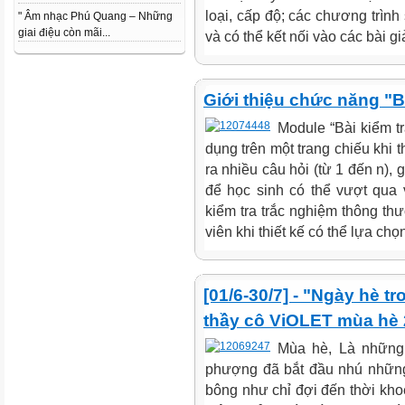
loại, cấp độ; các chương trình 
" Âm nhạc Phú Quang – Những
giai điệu còn mãi...
và có thể kết nối vào các bài g
Giới thiệu chức năng "Bà
Module “Bài kiểm tr
dụng trên một trang chiếu khi t
ra nhiều câu hỏi (từ 1 đến n), 
để học sinh có thể vượt qua 
kiểm tra trắc nghiệm thông th
viên khi thiết kế có thể lựa ch
[01/6-30/7] - "Ngày hè tr
thầy cô ViOLET mùa hè
Mùa hè, Là những
phượng đã bắt đầu nhú những 
bông như chỉ đợi đến thời kho