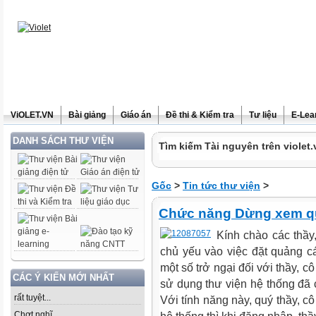
ViOLET.VN
Bài giảng
Giáo án
Đề thi & Kiểm tra
Tư liệu
E-Lea
DANH SÁCH THƯ VIỆN
Tìm kiếm Tài nguyên trên violet.
Gốc
>
Tin tức thư viện
>
Chức năng Dừng xem quả
Kính chào các thầy,
chủ yếu vào việc đặt quảng cá
một số trở ngại đối với thầy, cô
CÁC Ý KIẾN MỚI NHẤT
sử dụng thư viện hệ thống đ
rất tuyệt...
Với tính năng này, quý thầy, cô
Chợt nghĩ......