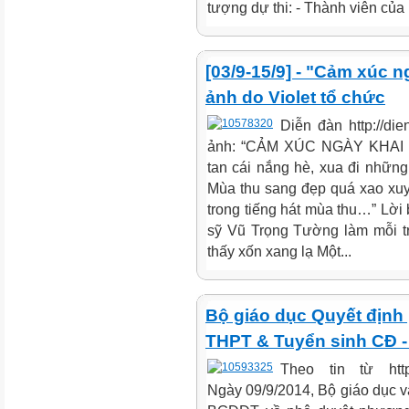
tượng dự thi: - Thành viên của h
[03/9-15/9] - "Cảm xúc n
ảnh do Violet tổ chức
Diễn đàn http://die
ảnh: “CẢM XÚC NGÀY KHAI T
tan cái nắng hè, xua đi những
Mùa thu sang đẹp quá xao xuyế
trong tiếng hát mùa thu…” Lời
sỹ Vũ Trọng Tường làm mỗi tr
thấy xốn xang lạ Một...
Bộ giáo dục Quyết định 
THPT & Tuyển sinh CĐ -
Theo tin từ http
Ngày 09/9/2014, Bộ giáo dục v