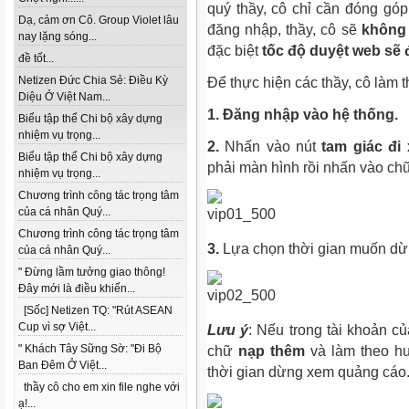
quý thầy, cô chỉ cần đóng góp 
Dạ, cảm ơn Cô. Group Violet lâu
đăng nhập, thầy, cô sẽ
không
nay lặng sóng...
đặc biệt
tốc độ duyệt web sẽ 
đề tốt...
Netizen Đức Chia Sẻ: Điều Kỳ
Để thực hiện các thầy, cô làm
Diệu Ở Việt Nam...
1. Đăng nhập vào hệ thống.
Biểu tập thể Chi bộ xây dựng
nhiệm vụ trọng...
2.
Nhấn vào nút
tam giác đi
Biểu tập thể Chi bộ xây dựng
phải màn hình rồi nhấn vào c
nhiệm vụ trọng...
Chương trình công tác trọng tâm
của cá nhân Quý...
Chương trình công tác trọng tâm
3.
Lựa chọn thời gian muốn dừ
của cá nhân Quý...
" Đừng lầm tưởng giao thông!
Đây mới là điều khiến...
[Sốc] Netizen TQ: "Rút ASEAN
Cup vì sợ Việt...
Lưu ý
: Nếu trong tài khoản củ
" Khách Tây Sững Sờ: "Đi Bộ
chữ
nạp thêm
và làm theo hư
Ban Đêm Ở Việt...
thời gian dừng xem quảng cáo
thầy cô cho em xin file nghe với
ạ!...