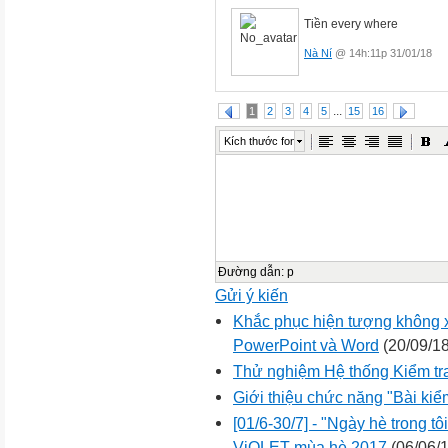
Tiền every where
Nà Ní
@ 14h:11p 31/01/18
...
1
2
3
4
5
15
16
Kích thước font
Đường dẫn
:
p
Gửi ý kiến
Khắc phục hiện tượng không x
PowerPoint và Word
(20/09/18
Thử nghiệm Hệ thống Kiểm tr
Giới thiệu chức năng "Bài kiểm
[01/6-30/7] - "Ngày hè trong tô
ViOLET mùa hè 2017
(06/06/1