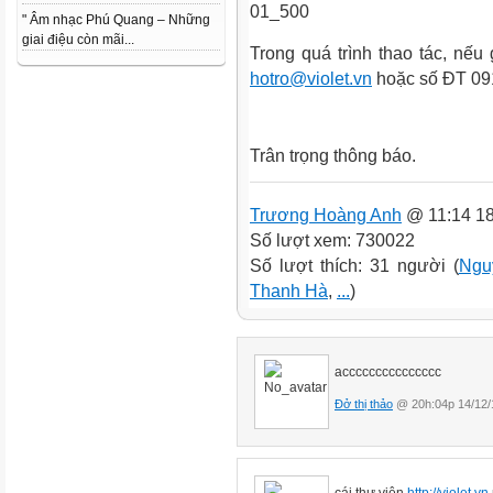
" Âm nhạc Phú Quang – Những
giai điệu còn mãi...
Trong quá trình thao tác, nếu 
hotro@violet.vn
hoặc số ĐT 091
Trân trọng thông báo.
Trương Hoàng Anh
@ 11:14 18
Số lượt xem: 730022
Số lượt thích: 31 người (
Ngu
Thanh Hà
,
...
)
accccccccccccccc
Đở thị thảo
@ 20h:04p 14/12/
cái
thư viện
http://violet.vn