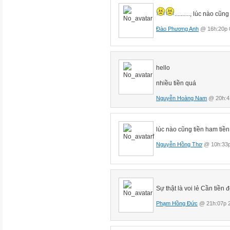
.........., lúc nào c
Đào Phương Anh
@ 16h:20p 
hello
nhiều tiền quá
Nguyễn Hoàng Nam
@ 20h:41
lúc nào cũng tiền ham tiền
Nguyễn Hồng Thơ
@ 10h:33p
Sự thật là voi lẻ Cần tiền
Phạm Hồng Đức
@ 21h:07p 2