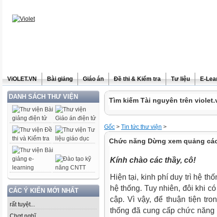
ViOLET.VN
Bài giảng
Giáo án
Đề thi & Kiểm tra
Tư liệu
E-Lea
DANH SÁCH THƯ VIỆN
Tìm kiếm Tài nguyên trên violet.
Gốc
>
Tin tức thư viện
>
Chức năng Dừng xem quảng cáo 
Kính chào các thầy, cô!
Hiện tại, kinh phí duy trì hệ t
hệ thống. Tuy nhiên, đôi khi có 
CÁC Ý KIẾN MỚI NHẤT
cập. Vì vậy, để thuận tiện tr
rất tuyệt...
thống đã cung cấp chức năng
Chợt nghĩ......