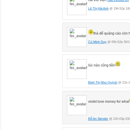
Lê Thị Hải Anh
@ 19h:52p 18/
thà để quảng cáo còn 
Cù Minh Duy
@ 05h:52p 30/1
lúc nào cũng tiền
Đinh Thị Như Quỳnh
@ 21h:1
violet love money for what
Đỗ An Slender
@ 22h:03p 03/