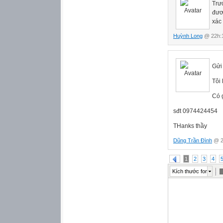
Trư
đươ
xác
Huỳnh Long
@ 22h:1
Gửi
Tôi
Có 
sđt 0974424454
THanks thầy
Dũng Trần Đình
@ 2
1
2
3
4
Kích thước font