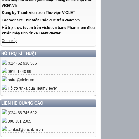
violet.vn
Đăng ký Thành viên trên Thư viện ViOLET
Tạo website Thư viện Giáo dục trên violet.vn
Hỗ trợ trực tuyến trên violet.vn bằng Phần mềm điều
khiển máy tính từ xa TeamViewer
Xem tiếp
HỖ TRỢ KĨ THUẬT
(024) 62 930 536
0919 1248 99
hotro@violet.vn
Hỗ trợ từ xa qua TeamViewer
LIÊN HỆ QUẢNG CÁO
(024) 66 745 632
096 181 2005
contact@bachkim.vn