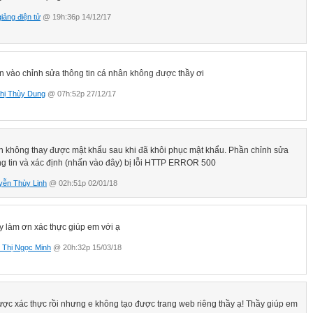
giảng điện tử
@ 19h:36p 14/12/17
n vào chỉnh sửa thông tin cá nhân không được thầy ơi
hị Thùy Dung
@ 07h:52p 27/12/17
h không thay được mật khẩu sau khi đã khôi phục mật khẩu. Phần chỉnh sửa
g tin và xác định (nhấn vào đây) bị lỗi
HTTP ERROR 500
yễn Thùy Linh
@ 02h:51p 02/01/18
y làm ơn xác thực giúp em với ạ
 Thị Ngọc Minh
@ 20h:32p 15/03/18
ược xác thực rồi nhưng e không tạo được trang web riêng thầy ạ! Thầy giúp em