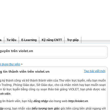
ra
Tư liệu
E-Learning
Kỹ năng CNTT
Trợ giúp
guyên trên violet.vn
 dụng thư viện
>
 tin thành viên trên violet.vn
Tạo bài viết mới
ký thành công và trở thành thành viên của Thư viện trực tuyến, nếu bạn muốn
cho Trường, Phòng Giáo dục, Sở Giáo dục, cho cá nhân mình hay bạn muốn soạn
ện tử trực tuyến bằng công cụ soạn thảo bài giảng ViOLET, bạn phải được xác
ành viên
.
g tin thành viên, bạn hãy
đăng nhập
vào trang web
http://violet.vn
.
hập
xong, bạn nhấn vào
biểu tượng tam giác
góc trên cùng bên phải ngang với