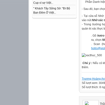
Phần Danh hiệu 
Cup vì sợ Việt...
" Khách Tây Sững Sờ: "Đi Bộ
- Sau đó, bạn ch
Ban Đêm Ở Việt...
- Tại cửa sổ Nhờ 
vào nút
Nhờ xác 
- Trong trường hợp
quản trị xác thực 
. Gõ
hotro
ra, chọn
Nh
. Scan (h
hotro@viol
Chú ý :
Nếu có kh
thêm.
Trương Hoàng An
Số lượt xem: 304
Số lượt thích: 8 ng
Thầ