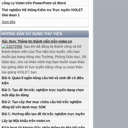
công cụ Violet trên PowerPoint và Word
Thử nghiệm Hệ thống Kiểm tra Trực tuyến ViOLET
Giai đoạn 1
Xem tiếp
HƯỚNG DẪN SỬ DỤNG THƯ VIỆN
Xác thực Thông tin thành viên trên violet.vn
Sau khi đã đăng ký thành công và trở
thành thành viên của Thư viện trực tuyến, nếu bạn
muốn tạo trang riêng cho Trường, Phòng Giáo dục, Sở
Giáo dục, cho cá nhân mình hay bạn muốn soạn thảo
bài giảng điện tử trực tuyến bằng công cụ soạn thảo
bài giảng ViOLET, bạn...
Bài 4: Quản lí ngân hàng câu hỏi và sinh đề có điều
kiện
Bài 3: Tạo đề thi trắc nghiệm trực tuyến dạng chọn
một đáp án đúng
Bài 2: Tạo cây thư mục chứa câu hỏi trắc nghiệm
đồng bộ với danh mục SGK
Bài 1: Hướng dẫn tạo đề thi trắc nghiệm trực tuyến
Lấy lại Mật khẩu trên violet.vn
Kích hoạt tài khoản (Xác nhận thông tin liên hệ) trên