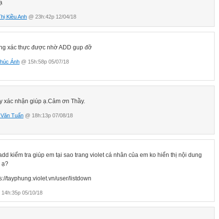
ạ
hị Kiều Anh
@ 23h:42p 12/04/18
ng xác thực được nhờ ADD gup đỡ
Phúc Ánh
@ 15h:58p 05/07/18
y xác nhận giúp ạ.Cảm ơn Thầy.
 Văn Tuấn
@ 18h:13p 07/08/18
add kiểm tra giúp em tại sao trang violet cá nhân của em ko hiển thị nội dung
 ạ?
s://tayphung.violet.vn/user/listdown
14h:35p 05/10/18