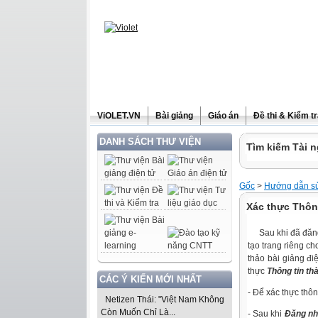
ViOLET.VN
Bài giảng
Giáo án
Đề thi & Kiểm t
DANH SÁCH THƯ VIỆN
Tìm kiếm Tài n
Gốc
>
Hướng dẫn sử
Xác thực Thông
Sau khi đã đăng 
tạo trang riêng 
thảo bài giảng đi
thực
Thông tin th
CÁC Ý KIẾN MỚI NHẤT
- Để xác thực thôn
Netizen Thái: "Việt Nam Không
Còn Muốn Chỉ Là...
-
Sau khi
Đăng n