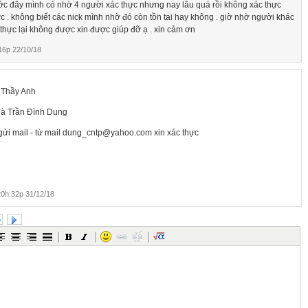
ớc đây mình có nhờ 4 người xác thực nhưng nay lâu quá rồi không xác thực
c . không biết các nick mình nhờ đó còn tồn tại hay không . giờ nhờ người khác
 thực lại không được xin được giúp đỡ ạ . xin cảm ơn
6p 22/10/18
 Thầy Anh
 là Trần Đình Dung
gửi mail - từ mail dung_cntp@yahoo.com xin xác thực
0h:32p 31/12/18
5