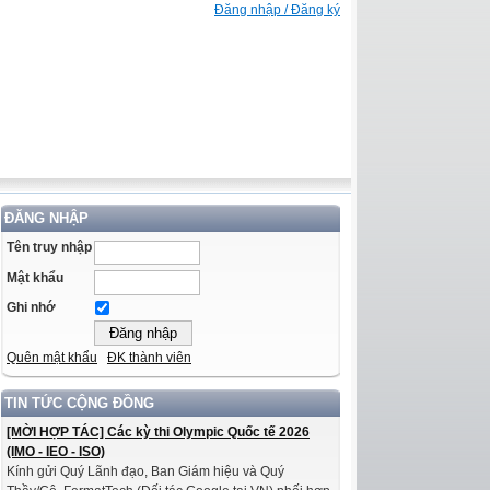
Đăng nhập / Đăng ký
ĐĂNG NHẬP
Tên truy nhập
Mật khẩu
Ghi nhớ
Quên mật khẩu
ĐK thành viên
TIN TỨC CỘNG ĐỒNG
[MỜI HỢP TÁC] Các kỳ thi Olympic Quốc tế 2026
(IMO - IEO - ISO)
Kính gửi Quý Lãnh đạo, Ban Giám hiệu và Quý