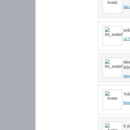
Bài 
phầ
Lê T
Mìn
thôn
Ngu
Thầ
Đinh
E đ