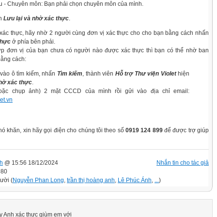
- Chuyên môn: Bạn phải chọn chuyên môn của mình.
ọn
Lưu lại và nhờ xác thực
.
xác thực, hãy nhờ 2 người cùng đơn vị xác thực cho cho bạn bằng cách nhấn
thực
ở phía bên phải.
 đơn vị của bạn chưa có người nào được xác thực thì bạn có thể nhờ ban
bằng cách:
vào ô tìm kiếm, nhấn
Tìm kiếm
, thành viên
Hỗ trợ Thư viện Violet
hiện
ờ xác thực
.
oặc chụp ảnh) 2 mặt CCCD của mình rồi gửi vào địa chỉ email:
et.vn
ó khăn, xin hãy gọi điện cho chúng tôi theo số
0919 124 899
để được trợ giúp
h
@ 15:56 18/12/2024
Nhắn tin cho tác giả
980
ười (
Nguyễn Phan Long
,
trần thị hoàng anh
,
Lê Phúc Ánh
,
...
)
y Anh xác thực giùm em với