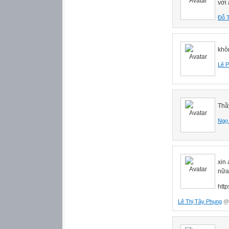
với 
Đỗ T
khô
Lê 
Thầ
Ngọ
xin 
nữa
http
Lê Thị Tây Phụng
@ 