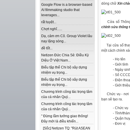
dòng chữ
Xin chào
Google Flow is a browser-based
AI filmmaking studio that
leverages...
Cửa sổ Thông ti
rất tuyệt...
chỉnh sửa thông ti
Chợt nghĩ......
Dạ, cảm ơn Cô. Group Violet lâu
nay lặng sóng...
Tại cửa sổ thay 
đề tốt...
một cách chính xá
Netizen Đức Chia Sẻ: Điều Kỳ
- Họ tên
Diệu Ở Việt Nam...
- Giới tính
Biểu tập thể Chi bộ xây dựng
- Ngày sin
nhiệm vụ trọng...
- Số CCC
Biểu tập thể Chi bộ xây dựng
- Điện thoạ
nhiệm vụ trọng...
- Giới thiệ
Chương trình công tác trọng tâm
Chức vụ - nơi c
của cá nhân Quý...
bạn sẽ tạo ra.
Chương trình công tác trọng tâm
-
Chức vụ
của cá nhân Quý...
-
Tỉnh/thà
" Đừng lầm tưởng giao thông!
-
Quận hu
Đây mới là điều khiến...
-
Đơn vị
[Sốc] Netizen TQ: "Rút ASEAN