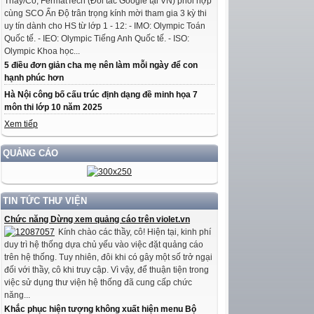
Thầy/Cô, FermatTech (Đối tác Google tại VN) phối hợp
cùng SCO Ấn Độ trân trọng kính mời tham gia 3 kỳ thi
uy tín dành cho HS từ lớp 1 - 12: - IMO: Olympic Toán
Quốc tế. - IEO: Olympic Tiếng Anh Quốc tế. - ISO:
Olympic Khoa học...
5 điều đơn giản cha mẹ nên làm mỗi ngày để con
hạnh phúc hơn
Hà Nội công bố cấu trúc định dạng đề minh họa 7
môn thi lớp 10 năm 2025
Xem tiếp
QUẢNG CÁO
TIN TỨC THƯ VIỆN
Chức năng Dừng xem quảng cáo trên violet.vn
Kính chào các thầy, cô! Hiện tại, kinh phí
duy trì hệ thống dựa chủ yếu vào việc đặt quảng cáo
trên hệ thống. Tuy nhiên, đôi khi có gây một số trở ngại
đối với thầy, cô khi truy cập. Vì vậy, để thuận tiện trong
việc sử dụng thư viện hệ thống đã cung cấp chức
năng...
Khắc phục hiện tượng không xuất hiện menu Bộ