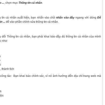
 ...
, chọn mục
Thông tin cá nhân
.
n cá nhân xuất hiện, bạn nhấn vào chữ
nhấn vào đây
ngang với dòng
Để
n ...
để vào phần chỉnh sửa thông tin cá nhân.
đổi Thông tin cá nhân, bạn phải khai báo đầy đủ thông tin cá nhân của mình
c như:
h
D
i
u, thành tích
ông tác:
Bạn khai báo chính xác, vì nó ảnh hưởng đến địa chỉ trang web mà
nh
yện