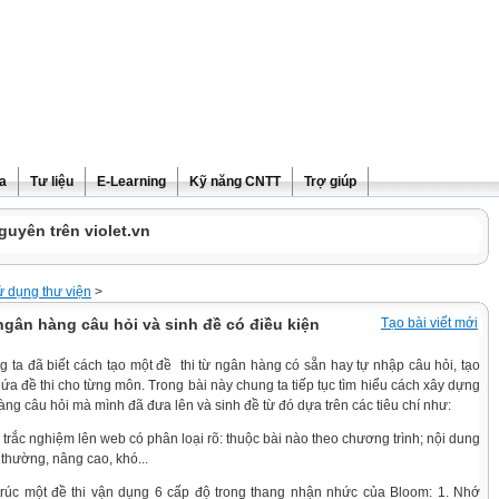
ra
Tư liệu
E-Learning
Kỹ năng CNTT
Trợ giúp
guyên trên violet.vn
 dụng thư viện
>
 ngân hàng câu hỏi và sinh đề có điều kiện
Tạo bài viết mới
 ta đã biết cách tạo một đề thi từ ngân hàng có sẵn hay tự nhập câu hỏi, tạo
ứa đề thi cho từng môn. Trong bài này chung ta tiếp tục tìm hiểu cách xây dựng
àng câu hỏi mà mình đã đưa lên và sinh đề từ đó dựa trên các tiêu chí như:
 trắc nghiệm lên web có phân loại rõ: thuộc bài nào theo chương trình; nội dung
 thường, nâng cao, khó...
rúc một đề thi vận dụng 6 cấp độ trong thang nhận nhức của Bloom: 1. Nhớ