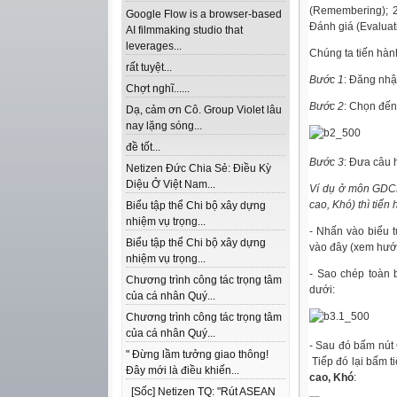
(Remembering); 2.
Google Flow is a browser-based
Đánh giá (Evaluati
AI filmmaking studio that
leverages...
Chúng ta tiến hàn
rất tuyệt...
Bước 1
: Đăng nhậ
Chợt nghĩ......
Bước 2
: Chọn đến
Dạ, cảm ơn Cô. Group Violet lâu
nay lặng sóng...
đề tốt...
Bước 3
: Đưa câu 
Netizen Đức Chia Sẻ: Điều Kỳ
Diệu Ở Việt Nam...
Ví dụ ở môn GDCD
cao, Khó) thì tiến
Biểu tập thể Chi bộ xây dựng
nhiệm vụ trọng...
- Nhấn vào biểu t
Biểu tập thể Chi bộ xây dựng
vào đây (xem hư
nhiệm vụ trọng...
- Sao chép toàn 
Chương trình công tác trọng tâm
dưới:
của cá nhân Quý...
Chương trình công tác trọng tâm
của cá nhân Quý...
- Sau đó bấm nút 
" Đừng lầm tưởng giao thông!
Tiếp đó lại bấm t
Đây mới là điều khiến...
cao, Khó
:
[Sốc] Netizen TQ: "Rút ASEAN