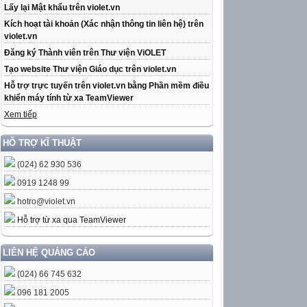
Lấy lại Mật khẩu trên violet.vn
Kích hoạt tài khoản (Xác nhận thông tin liên hệ) trên
violet.vn
Đăng ký Thành viên trên Thư viện ViOLET
Tạo website Thư viện Giáo dục trên violet.vn
Hỗ trợ trực tuyến trên violet.vn bằng Phần mềm điều
khiển máy tính từ xa TeamViewer
Xem tiếp
HỖ TRỢ KĨ THUẬT
(024) 62 930 536
0919 1248 99
hotro@violet.vn
Hỗ trợ từ xa qua TeamViewer
LIÊN HỆ QUẢNG CÁO
(024) 66 745 632
096 181 2005