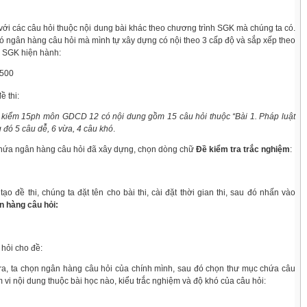
với các câu hỏi thuộc nội dung bài khác theo chương trình SGK mà chúng ta có.
ó ngân hàng câu hỏi mà mình tự xây dựng có nội theo 3 cấp độ và sắp xếp theo
g SGK hiện hành:
ề thi:
ề kiểm 15ph môn GDCD 12 có nội dung gồm 15 câu hỏi thuộc “Bài 1. Pháp luật
g đó 5 câu dễ, 6 vừa, 4 câu khó
.
 chứa ngân hàng câu hỏi đã xây dựng, chọn dòng chữ
Đề kiểm tra trắc nghiệm
:
tạo đề thi, chúng ta đặt tên cho bài thi, cài đặt thời gian thi, sau đó nhấn vào
 hàng câu hỏi:
 hỏi cho đề:
 ra, ta chọn ngân hàng câu hỏi của chính mình, sau đó chọn thư mục chứa câu
 vi nội dung thuộc bài học nào, kiểu trắc nghiệm và độ khó của câu hỏi: