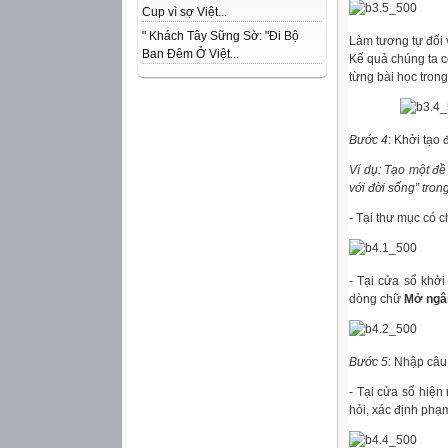
Cup vì sợ Việt...
" Khách Tây Sững Sờ: "Đi Bộ
Làm tương tự đối 
Ban Đêm Ở Việt...
Kế quả chúng ta c
từng bài học tron
Bước 4
: Khởi tạo đ
Ví dụ: Tạo một đ
với đời sống” tron
- Tại thư mục có
- Tại cửa sổ khởi 
dòng chữ
Mở ngân
Bước 5
: Nhập câu
- Tại cửa sổ hiện
hỏi, xác định phạm