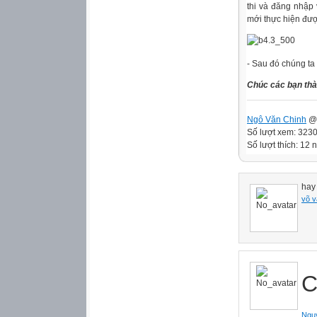
thi và đăng nhập 
mới thực hiện được
- Sau đó chúng ta
Chúc các bạn thà
Ngô Văn Chinh
@ 
Số lượt xem: 323
Số lượt thích: 12 
hay
võ v
C
Ngu