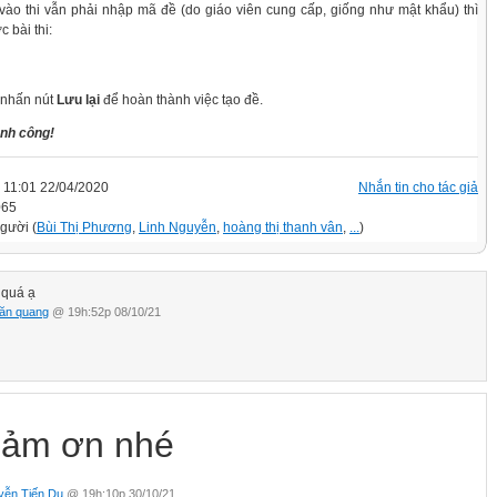
vào thi vẫn phải nhập mã đề (do giáo viên cung cấp, giống như mật khẩu) thì
 bài thi:
 nhấn nút
Lưu lại
để hoàn thành việc tạo đề.
nh công!
11:01 22/04/2020
Nhắn tin cho tác giả
065
người (
Bùi Thị Phương
,
Linh Nguyễn
,
hoàng thị thanh vân
,
...
)
 quá ạ
ăn quang
@ 19h:52p 08/10/21
ảm ơn nhé
yễn Tiến Du
@ 19h:10p 30/10/21