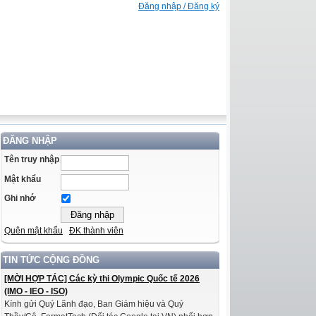
Đăng nhập / Đăng ký
ĐĂNG NHẬP
Tên truy nhập
Mật khẩu
Ghi nhớ
Quên mật khẩu
ĐK thành viên
TIN TỨC CỘNG ĐỒNG
[MỜI HỢP TÁC] Các kỳ thi Olympic Quốc tế 2026
(IMO - IEO - ISO)
Kính gửi Quý Lãnh đạo, Ban Giám hiệu và Quý