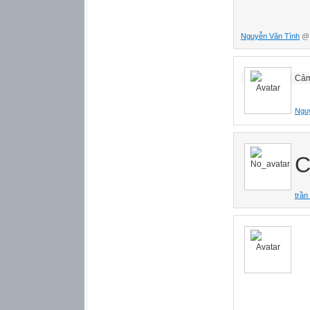
Nguyễn Văn Tình
@ 
Cảm 
Ngu
C
trần