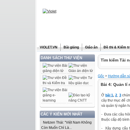
ViOLET.VN
Bài giảng
Giáo án
Đề thi & Kiểm t
DANH SÁCH THƯ VIỆN
Tìm kiếm Tài n
Gốc
>
Hướng dẫn sử
Bài 4: Quản lí
Ở
bài 1
,
2
,
3
chúng
cây thư mục để ch
và quản lý ngân h
CÁC Ý KIẾN MỚI NHẤT
- Đưa các câu hỏi
thuộc cấp độ bình
Netizen Thái: "Việt Nam Không
Còn Muốn Chỉ Là...
- Xây dựng cấu t