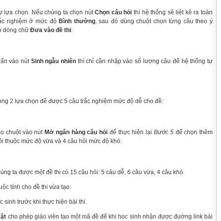
sự lựa chọn. Nếu chúng ta chọn nút
Chọn câu hỏi
thì hệ thống sẽ liệt kê ra toàn
trắc nghiệm ở mức độ
Bình thường
, sau đó dùng chuột chọn từng câu theo ý
o dòng chữ
Đưa vào đề thi
:
hấn vào nút
Sinh ngẫu nhiên
thì chỉ cần nhập vào số lượng câu để hệ thống tự
rong 2 lựa chọn để được 5 câu trắc nghiệm mức độ dễ cho đề:
ào chuột vào nút
Mở ngân hàng câu hỏi
để thực hiện lại
Bước 5
để chọn thêm
hỏi thuộc mức độ vừa và 4 câu hỏi mức độ khó:
ng ta được một đề thi có 15 câu hỏi: 5 câu dễ, 6 câu vừa, 4 câu khó.
huộc tính cho đề thi vừa tạo:
 sinh trước khi thực hiện bài thi.
mật
cho phép giáo viên tạo một mã đề để khi học sinh nhận được đường link bài