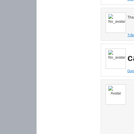
Tha
Trần
c
Dươ