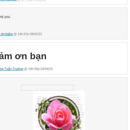
nk you
 thị thiêm
@ 19h:57p 08/02/22
ảm ơn bạn
ng Tuấn Trường
@ 19h:39p 24/04/23