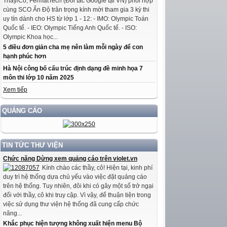
Thầy/Cô, FermatTech (Đối tác Google tại VN) phối hợp
cùng SCO Ấn Độ trân trọng kính mời tham gia 3 kỳ thi
uy tín dành cho HS từ lớp 1 - 12: - IMO: Olympic Toán
Quốc tế. - IEO: Olympic Tiếng Anh Quốc tế. - ISO:
Olympic Khoa học...
5 điều đơn giản cha mẹ nên làm mỗi ngày để con
hạnh phúc hơn
Hà Nội công bố cấu trúc định dạng đề minh họa 7
môn thi lớp 10 năm 2025
Xem tiếp
QUẢNG CÁO
TIN TỨC THƯ VIỆN
Chức năng Dừng xem quảng cáo trên violet.vn
Kính chào các thầy, cô! Hiện tại, kinh phí
duy trì hệ thống dựa chủ yếu vào việc đặt quảng cáo
trên hệ thống. Tuy nhiên, đôi khi có gây một số trở ngại
đối với thầy, cô khi truy cập. Vì vậy, để thuận tiện trong
việc sử dụng thư viện hệ thống đã cung cấp chức
năng...
Khắc phục hiện tượng không xuất hiện menu Bộ