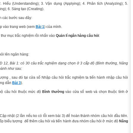
 Hiểu (Understanding); 3. Vận dụng (Applying); 4. Phân tích (Analyzing); 5.
ng); 6. Sáng tạo (Creating).
h các bước sau đây:
p vào trang web (xem
Bài 1
) của mình.
 thư mục trắc nghiệm rồi nhấn vào
Quản lí ngân hàng câu hỏi
:
hỏi lên ngân hàng:
 12, Bài 1: có 30 câu trắc nghiệm dạng chọn ở 3 cấp độ (Bình thường, Nâng
 hành như sau:
ượng , sau đó tại cửa số Nhập câu hỏi trắc nghiệm ta tiến hành nhập câu hỏi
ớng dẫn
Bài 3
).
bộ câu hỏi thuộc mức độ
Bình
thường
vào cửa sổ web và chọn thuộc tính ở
Cập nhật (2 lần nếu ko có lỗi xem bài 3) để hoàn thành nhóm câu hỏi đầu tiên.
iếp biểu tượng để thêm câu hỏi và tiến hành đưa nhóm câu hỏi ở mức độ
Nâng