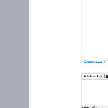
Phạm Ngọc Hải
@ 20
Kích thước font
Đường dẫn
:
p