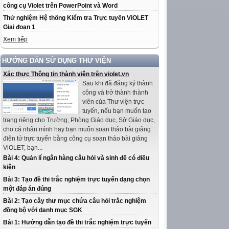
công cụ Violet trên PowerPoint và Word
Thử nghiệm Hệ thống Kiểm tra Trực tuyến ViOLET
Giai đoạn 1
Xem tiếp
HƯỚNG DẪN SỬ DỤNG THƯ VIỆN
Xác thực Thông tin thành viên trên violet.vn
Sau khi đã đăng ký thành
công và trở thành thành
viên của Thư viện trực
tuyến, nếu bạn muốn tạo
trang riêng cho Trường, Phòng Giáo dục, Sở Giáo dục,
cho cá nhân mình hay bạn muốn soạn thảo bài giảng
điện tử trực tuyến bằng công cụ soạn thảo bài giảng
ViOLET, bạn...
Bài 4: Quản lí ngân hàng câu hỏi và sinh đề có điều
kiện
Bài 3: Tạo đề thi trắc nghiệm trực tuyến dạng chọn
một đáp án đúng
Bài 2: Tạo cây thư mục chứa câu hỏi trắc nghiệm
đồng bộ với danh mục SGK
Bài 1: Hướng dẫn tạo đề thi trắc nghiệm trực tuyến