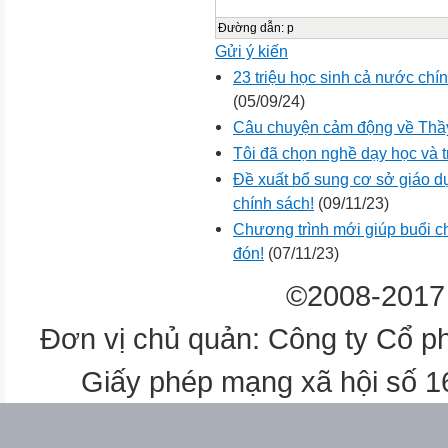
Đường dẫn
:
p
Gửi ý kiến
23 triệu học sinh cả nước chí
(05/09/24)
Câu chuyện cảm động về Thầy
Tôi đã chọn nghề dạy học và 
Đề xuất bổ sung cơ sở giáo d
chính sách!
(09/11/23)
Chương trình mới giúp buổi c
đón!
(07/11/23)
©2008-2017 
Đơn vị chủ quản: Công ty Cổ p
Giấy phép mạng xã hội số 