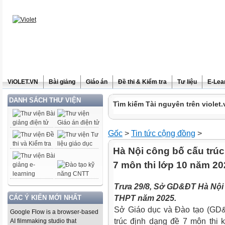
ViOLET.VN
Bài giảng
Giáo án
Đề thi & Kiểm tra
Tư liệu
E-Lea
DANH SÁCH THƯ VIỆN
Tìm kiếm Tài nguyên trên violet.
Gốc
>
Tin tức cộng đồng
>
Hà Nội công bố cấu trú
7 môn thi lớp 10 năm 20
Trưa 29/8, Sở GD&ĐT Hà Nội 
CÁC Ý KIẾN MỚI NHẤT
THPT năm 2025.
Sở Giáo dục và Đào tạo (GD&
Google Flow is a browser-based
trúc định dạng đề 7 môn thi k
AI filmmaking studio that