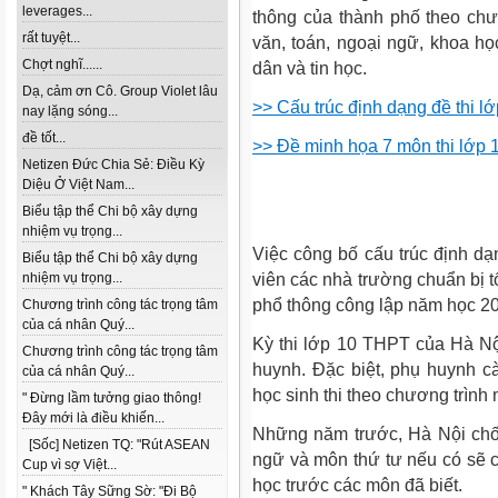
leverages...
thông của thành phố theo chư
rất tuyệt...
văn, toán, ngoại ngữ, khoa học
Chợt nghĩ......
dân và tin học.
Dạ, cảm ơn Cô. Group Violet lâu
>> Cấu trúc định dạng đề thi 
nay lặng sóng...
đề tốt...
>> Đề minh họa 7 môn thi lớp
Netizen Đức Chia Sẻ: Điều Kỳ
Diệu Ở Việt Nam...
Biểu tập thể Chi bộ xây dựng
nhiệm vụ trọng...
Việc công bố cấu trúc định dạ
Biểu tập thể Chi bộ xây dựng
nhiệm vụ trọng...
viên các nhà trường chuẩn bị tố
phổ thông công lập năm học 2
Chương trình công tác trọng tâm
của cá nhân Quý...
Kỳ thi lớp 10 THPT của Hà Nộ
Chương trình công tác trọng tâm
huynh. Đặc biệt, phụ huynh c
của cá nhân Quý...
học sinh thi theo chương trình
" Đừng lầm tưởng giao thông!
Đây mới là điều khiến...
Những năm trước, Hà Nội chố
[Sốc] Netizen TQ: "Rút ASEAN
ngữ và môn thứ tư nếu có sẽ c
Cup vì sợ Việt...
học trước các môn đã biết.
" Khách Tây Sững Sờ: "Đi Bộ